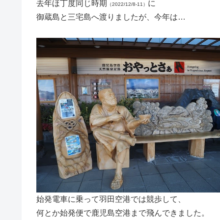
去年ほ丁度同じ時期
に
（2022/12/8-11）
御蔵島と三宅島へ渡りましたが、今年は…
始発電車に乗って羽田空港では競歩して、
何とか始発便で鹿児島空港まで飛んできました。