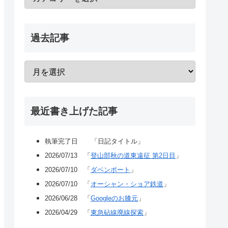
過去記事
最近書き上げた記事
執筆完了日 「日記タイトル」
2026/07/13 「
登山部秋の道東遠征 第2日目
」
2026/07/10 「
ダベンポート
」
2026/07/10 「
オーシャン・ショア鉄道
」
2026/06/28 「
Googleのお膝元
」
2026/04/29 「
東急砧線廃線探索
」