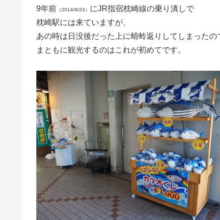
9年前
にJR指宿枕崎線の乗り潰しで
（2014/9/23）
枕崎駅には来ていますが、
あの時は日没後だった上に蜻蛉返りしてしまったの
まともに観光するのはこれが初めてです。