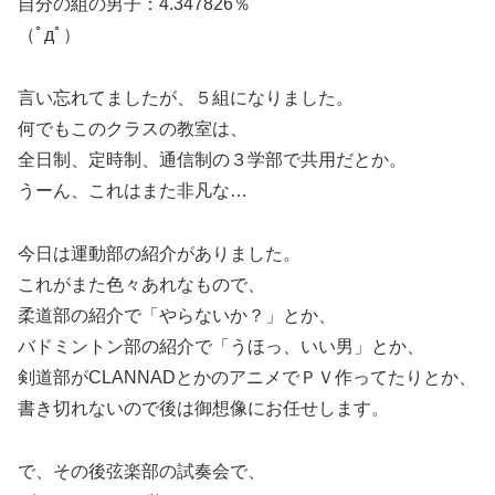
自分の組の男子：4.347826％
（ﾟдﾟ）
言い忘れてましたが、５組になりました。
何でもこのクラスの教室は、
全日制、定時制、通信制の３学部で共用だとか。
うーん、これはまた非凡な…
今日は運動部の紹介がありました。
これがまた色々あれなもので、
柔道部の紹介で「やらないか？」とか、
バドミントン部の紹介で「うほっ、いい男」とか、
剣道部がCLANNADとかのアニメでＰＶ作ってたりとか、
書き切れないので後は御想像にお任せします。
で、その後弦楽部の試奏会で、