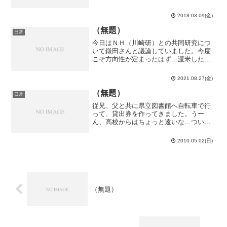
ずっと多い・復路は10号車に東武沿線民
が集まっている為、 そこそこの確率で
2018.03.09(金)
北千住から座れる・仮に北千住で座れな
くとも 金町か松戸でほぼ...
（無題）
日常
今日はＮＨ（川崎研）との共同研究につ
いて鎌田さんと議論していました。今度
こそ方向性が定まったはず…渡米したら
議論はどちらの時間帯になるのでしょう
か。14時間差だから日本が夜で米国が朝
2021.08.27(金)
か、日本が朝で米国が夕方～夜かのどち
らかだけど…そもそも、...
（無題）
日常
従兄、父と共に県立図書館へ自転車で行
って、貸出券を作ってきました。うー
ん、高校からはちょっと遠いな…ついで
に、ラフマニノフの自作自演や、シュー
マン編曲のパガニーニの奇想曲のＣＤを
2010.05.02(日)
借りてきました。本当はアルカンのＣＤ
を借りたかったんだけど…そ...
（無題）