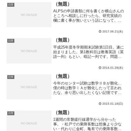
（無題）
日常
ALPSの申請書類に何を書くか横山さんの
ところへ相談しに行ったら、研究実績の
欄に書く事が無いという話になって、夏
休みの宿題という名目で論文を書けそう
なテーマを投げられました。理論系の研
2017.06.21(水)
究室にしては結構早いですね。ただ、
ALPSに申請しようと...
（無題）
日常
平成25年度冬学期期末試験第1日目。遂に
始まりました。第1教科目は教養英語（英
語一列）もとい、暗記一列です。問題用
紙はB4片面4枚。教科書の内容をそこそ
こ覚えていたのもあって7分くらいで1枚
2014.01.29(水)
目が終了し、時間余りまくるんじゃね？
暗記する必要性...
（無題）
日常
今年のセンター試験は数学ⅡＢが難化…
僕の時は数学ⅠＡが難化したって言われ
たな。余り思い出したくない記憶です。
今日も試験勉強。こんな日に限って晴れ
ているな…折角だから、少し自転車に乗
2015.01.18(日)
りたいし、偶には緑ヶ丘図書館以外の図
書館に行ってみようかな？...
（無題）
日常
1週間の常磐緩行線通学から分かった
事。・松戸での乗降客数は想像より少な
い・代わりに金町、亀有での乗降客数は