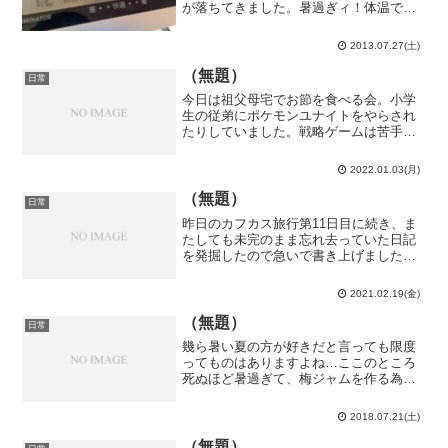
が落ちてきました。暑過ぎィ！体温で
も、流感に罹らないとここまではならな
いんだよなぁ…気象庁は大雨が降るとか
2013.07.27(土)
言っていたのに、カンカン照りじゃない
か…これは寧ろ外の方が涼...
（無題）
日常
今日は祖父母宅でお節を食べる会。小学
生の従弟にポケモンユナイトをやらされ
たりしていました。戦略ゲームは苦手な
んだよな…5人チームで獲得した300点弱
の内、僕が獲得したのはたったの5点とい
2022.01.03(月)
う有り様でした。対戦ならレースゲーム
にして欲しかった感...
（無題）
日常
昨日のカフカス旅行第11日目に続き、ま
たしても未完のまま忘れ去っていた日記
を発掘したので急いで書き上げました。3
年半前の2018年9月9日です。こちらから
どうぞ。文章自体は書き終わっていて写
2021.02.19(金)
真だけ忘れていたカフカス旅行第11日目
とは違い、こ...
（無題）
日常
幾ら暑い夏の方が好きだと言っても限度
ってものはありますよね…ここのところ
死ぬほど暑過ぎて、梅ジャムを作る為に1
時間ほど台所に居ただけでシャワー2回分
くらいの文字通り滝のような汗をかいて
2018.07.21(土)
しまいました。1階南西角部屋の窓3つだ
からな…避けようが...
（無題）