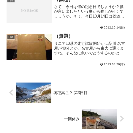
日常
さて、今日は何の記念日でしょうか？僕
が言い出したという事から察しが付くで
しょうか。そう、今日10月14日は鉄道の
日。140年前の明治5年の今日、横浜に日
本初の鉄道が開業したのです。近代日本
2012.10.14(日)
の幕開けですね。妹の誕生日だったりも
します。ピアノの...
（無題）
日常
リニアL0系の走行試験開始か…品川-名古
屋が40分とか、名古屋から東大に通えま
すね。そんなに急いでどうするのかとい
う気もしますが。でも、何だかんだで楽
しみではあります。…ところで、中央新
2013.08.29(木)
幹線に並行在来線はあるのかな？中央本
線の中津川-名古屋...
奥穂高岳？ 第3日目
一回休み