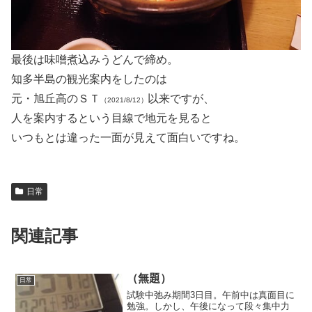
最後は味噌煮込みうどんで締め。
知多半島の観光案内をしたのは
元・旭丘高のＳＴ
以来ですが、
（2021/8/12）
人を案内するという目線で地元を見ると
いつもとは違った一面が見えて面白いですね。
日常
関連記事
（無題）
日常
試験中弛み期間3日目。午前中は真面目に
勉強。しかし、午後になって段々集中力