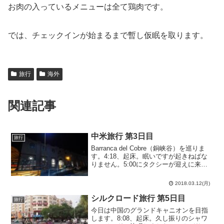
お肉の入っているメニューは全て鶏肉です。
では、チェックインが始まるまで暫し仮眠を取ります。
旅行
海外
関連記事
中米旅行 第3日目
旅行
Barranca del Cobre（銅峡谷）を巡りま
す。4:18、起床。眠いですが起きねばな
りません。5:00にタクシーが迎えに来て
駅へと向かいます。そう、駅。何を隠そ
う、僕がこのChihuahua（チワワ）までわ
2018.03.12(月)
ざわざ足を伸ばした理由は...
シルクロード旅行 第5日目
旅行
今日は中国のグランドキャニオンを目指
します。8:08、起床。久し振りのシャワ