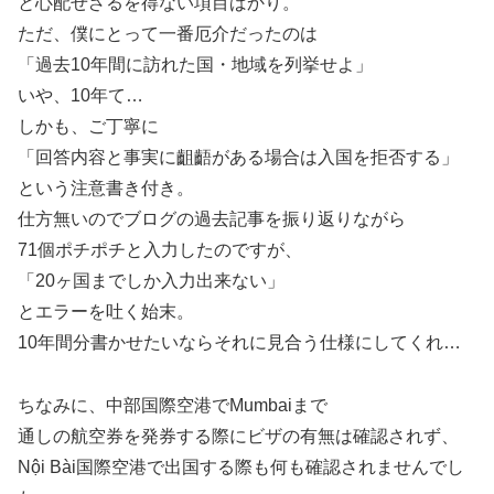
と心配せざるを得ない項目ばかり。
ただ、僕にとって一番厄介だったのは
「過去10年間に訪れた国・地域を列挙せよ」
いや、10年て…
しかも、ご丁寧に
「回答内容と事実に齟齬がある場合は入国を拒否する」
という注意書き付き。
仕方無いのでブログの過去記事を振り返りながら
71個ポチポチと入力したのですが、
「20ヶ国までしか入力出来ない」
とエラーを吐く始末。
10年間分書かせたいならそれに見合う仕様にしてくれ…
ちなみに、中部国際空港でMumbaiまで
通しの航空券を発券する際にビザの有無は確認されず、
Nội Bài国際空港で出国する際も何も確認されませんでし