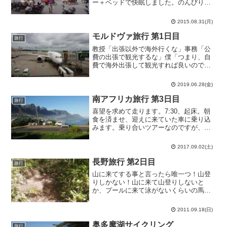
ー＋ベッドで快眠しました。のんびり着
替えをしてから遅い朝食を求めて外に出
ます。朝の張掖の交差点。人とバイクと
2015.08.31(月)
車が入り乱れています。何故この規模の
交差点に信号機を付け...
モルドヴァ旅行 第1日目
旅行
教授「出張以外で海外行くな」事務「公
費の出張で観光するな」僕「つまり、自
費で海外出張して観光すれば良いので
は？」そこに気付かずにはいられない、
論理的思考力があるならば。春に
2019.06.28(金)
RESCEUに送られてきた国際学会の案
内。それに乗って、昨夏は阻まれ...
南アフリカ旅行 第3日目
旅行
喜望を求めて走ります。7:30、起床。朝
食を済ませ、迎えに来ていた車に乗り込
みます。乗り合いツアーなのですが、今
日は僕等3人だけのようです。ノリが良い
ながらも何処か上品さのある黒人ドライ
2017.09.02(土)
バーと一緒にアフリカ大陸の果てを目指
します。海岸沿いの...
長野旅行 第2日目
旅行
山に来てする事と言ったら唯一つ！山登
りしかない！山に来て山登りしないと
か、プールに来て泳がないくらいの馬鹿
ですね。そんな訳で、八子ヶ峰トレッキ
ングコースの6時間コースというのをやっ
2011.09.18(日)
てみました。9:44 出発天気予報では曇り
時々雨とか言ってま...
奥多摩湖サイクリング
旅行