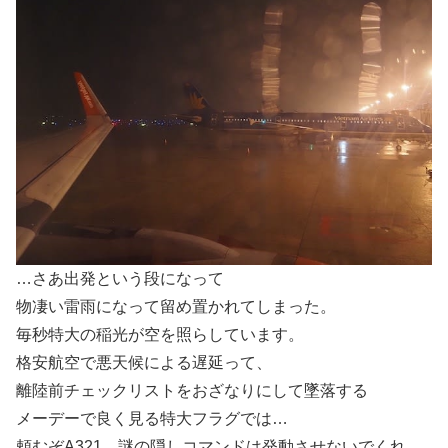
…さあ出発という段になって
物凄い雷雨になって留め置かれてしまった。
毎秒特大の稲光が空を照らしています。
格安航空で悪天候による遅延って、
離陸前チェックリストをおざなりにして墜落する
メーデーで良く見る特大フラグでは…
頼むぞA321、謎の隠しコマンドは発動させないでくれ…