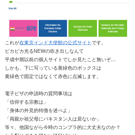
これが
在東京インド大使館の公式サイト
です。
ピカピカ光るNEWの吹き出しなんて
平成中期以前の個人サイトでしか見たこと無いぞ…
しかも、下に写っている黄緑色のボックスは
黄緑色で固定ではなくて赤色に点滅します。
電子ビザの申請時の質問事項は
「信仰する宗教は」
「身体の外見的特徴を述べよ」
「両親か祖父母にパキスタン人は居ないか」
等々、他国ながら今時のコンプラ的に大丈夫なのか？