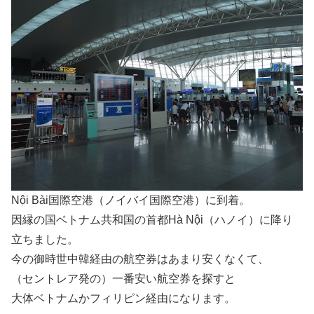
Nội Bài国際空港（ノイバイ国際空港）に到着。
因縁の国ベトナム共和国の首都Hà Nội（ハノイ）に降り
立ちました。
今の御時世中韓経由の航空券はあまり安くなくて、
（セントレア発の）一番安い航空券を探すと
大体ベトナムかフィリピン経由になります。