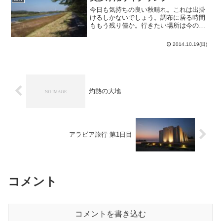
今日も気持ちの良い秋晴れ。これは出掛
けるしかないでしょう。調布に居る時間
ももう残り僅か。行きたい場所は今の内
に全て行っておかねば！という訳で、今
日は多摩川を遡上します。9:40、出発。
2014.10.19(日)
毎度お馴染み甲州街道で西へ向かい、国
領駅の辺りで南に逸れ...
灼熱の大地
アラビア旅行 第1日目
コメント
コメントを書き込む