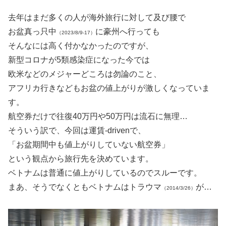
去年はまだ多くの人が海外旅行に対して及び腰で
お盆真っ只中
に豪州へ行っても
（2023/8/9-17）
そんなには高く付かなかったのですが、
新型コロナが5類感染症になった今では
欧米などのメジャーどころは勿論のこと、
アフリカ行きなどもお盆の値上がりが激しくなっていま
す。
航空券だけで往復40万円や50万円は流石に無理…
そういう訳で、今回は運賃-drivenで、
「お盆期間中も値上がりしていない航空券」
という観点から旅行先を決めています。
ベトナムは普通に値上がりしているのでスルーです。
まあ、そうでなくともベトナムはトラウマ
が…
（2014/3/26）