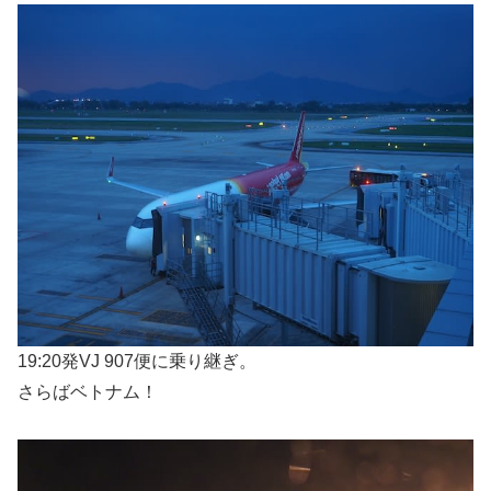
19:20発VJ 907便に乗り継ぎ。
さらばベトナム！