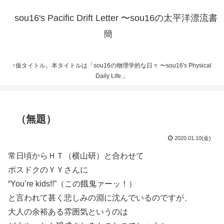
sou16's Pacific Drift Letter 〜sou16の太平洋漂流書
簡
↑仮タイトル。本タイトルは「sou16の物理学的な日々 〜sou16's Physical
Daily Life.」
（無題）
2020.01.10(金)
常日頃からＨＴ（横山研）と合わせて
ポスドクのＹＹさんに
“You’re kids!!”（この餓鬼ァーッ！）
と言われて甚く悲しみの淵に沈んでいるのですが、
大人の余裕ある雰囲気というのは