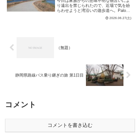
今日は家族からの意味不明な物言いによ
り遠出を禁じられたので、近場で気を紛
らわせようと湾沿いの遊歩道へ。Palo
Alto Baylands Nature Preserve（パロ・
2026.06.27(土)
アルト・ベイランド自然保護区）にやっ
て来ました。周辺のAlvi...
（無題）
静岡県路線バス乗り継ぎの旅 第1日目
コメント
コメントを書き込む