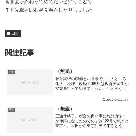
審査会が終わってめでたいということで
ＴＨ先輩を囲む昼食会をしたりしました。
日常
関連記事
（無題）
日常
教育実習の季節という事で、このところ
化学、地理、政経の3教科は教育実習生が
授業を行っています。うん、何と言う
か…こう言っては失礼だけど、普段の先
生方の偉大さが身に沁みて良く分かりま
2012.06.19(火)
す。特に地理と政経。伊達に幾十年も教
鞭を執ってはいませんね。...
（無題）
日常
三連休終了。都合の良い事に統計力学Ⅱ
が休講になったのでのぞみ122号で悠々と
東京へ。半田から東京に出て来るとやけ
に足音が良く聞こえるような気がしま
す。半田に居るとこの100分の1以下の足