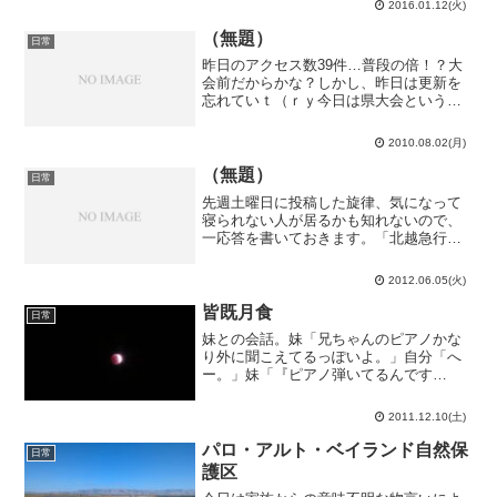
2016.01.12(火)
音しか聞かないからな…味噌も持ってき
たし、これで完璧…...
（無題）
日常
昨日のアクセス数39件…普段の倍！？大
会前だからかな？しかし、昨日は更新を
忘れていｔ（ｒｙ今日は県大会という名
の演奏会（という名の（ｒｙ）…かと思
ったら、演奏会という名の県大会でし
2010.08.02(月)
た。末席で弦楽セレナーデを弾いたわけ
ですが、末席と言っても、...
（無題）
日常
先週土曜日に投稿した旋律、気になって
寝られない人が居るかも知れないので、
一応答を書いておきます。「北越急行ほ
くほく線美佐島駅の特急はくたか通過時
の警告音」でした。…分かる訳ないです
2012.06.05(火)
ね。ちなみに、GEAEGEHE×2です。…
どうでも良かったで...
皆既月食
日常
妹との会話。妹「兄ちゃんのピアノかな
り外に聞こえてるっぽいよ。」自分「へ
ー。」妹「『ピアノ弾いてるんです
か？』って訊いてきた人もいたよ。」自
分「そんな事あったっけ？」妹「そう言
2011.12.10(土)
えば、下校中にガムくれた人いたじゃ
ん。」自分「あぁ、そんな事あっ...
パロ・アルト・ベイランド自然保
日常
護区