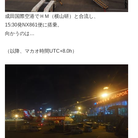
成田国際空港でＨＭ（横山研）と合流し、
15:30発NX861便に搭乗。
向かうのは…
（以降、マカオ時間UTC+8.0h）