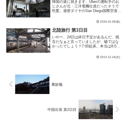
帰国の途に就きます。Uberの運転手のお
じさんが元・三洋電機社員だったそうで
吃驚。過密ダイヤのSan Diego国際空港
（サンディエゴ国際空港）でどんな手を
使って捩じ込んだのか分かりませんが、1
2026.02.06(金)
本だけ日本への直行便があるのでそれで
帰ります。...
北陸旅行 第3日目
旅行
いやー、24日は終日予定があるんだ、残
念だなぁと言っていましたが、嘘ではな
かったでしょう？7:00起床。本当は8:00
起床のつもりだったのですが、本来は平
日だという潜在意識があったのかこの時
2013.12.24(火)
間に起きてしまいました。大学生の哀し
き性かな。朝食...
裏妙義
中国出張 第2日目