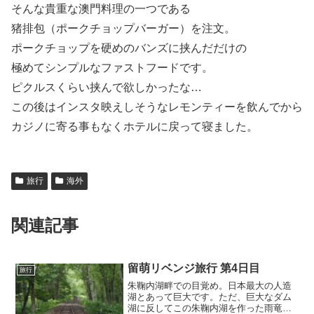
そんな貴重な澳門料理の一つである
猪排包（ポークチョップバーガー）を注文。
ポークチョップを硬めのバンズに挟んだだけの
極めてシンプルなファストフードです。
ピクルスくらい挟んで欲しかったな…
この後はインスタ映えしそうなレモンティーを飲んでから
カジノに寄る事もなくホテルに戻って寝ました。
旅行
海外
関連記事
留萌リベンジ旅行 第4日目
旅行
朱鞠内湖畔での目覚め。日本最大の人造
湖とあって巨大です。ただ、巨大なダム
湖に反してこの朱鞠内湖を作った雨竜第