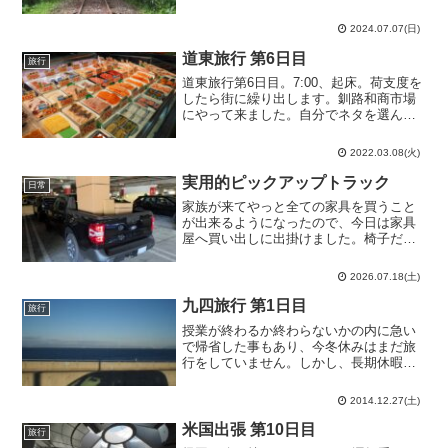
一ダムは意外な程小さいです。堤高で言
っても日本第50位タイの八ッ場ダム
2024.07.07(日)
（2017/6/3）の4割にも満たない45.5mし
かありません...
道東旅行 第6日目
旅行
道東旅行第6日目。7:00、起床。荷支度を
したら街に繰り出します。釧路和商市場
にやって来ました。自分でネタを選んで
作る勝手丼が名物の海鮮市場です。前回
は閉じていて食べられなかったので、今
2022.03.08(火)
回は朝ご飯で来てみました。気になるネ
タばかり取っていた...
実用的ピックアップトラック
日常
家族が来てやっと全ての家具を買うこと
が出来るようになったので、今日は家具
屋へ買い出しに出掛けました。椅子だの
ソファだのを買うと相当な量になるので
日本の感覚なら配送を頼むところです
2026.07.18(土)
が、米国の配送は中々信頼出来ない面が
多い上にかなりの時間を要す...
九四旅行 第1日目
旅行
授業が終わるか終わらないかの内に急い
で帰省した事もあり、今冬休みはまだ旅
行をしていません。しかし、長期休暇を
旅行無しで過ごす事は出来ないので今日
から旅行に出掛ける事にしました。まず
2014.12.27(土)
は自動車で中部国際空港へ。鈴鹿山脈が
はっきり見えるな…8:4...
米国出張 第10日目
旅行