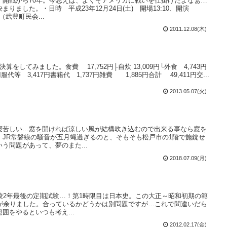
）開戦から70年。今思えば、よくぞアメリカに戦いを仕掛けたよなぁ…
りました。・日時 平成23年12月24日(土) 開場13:10、開演
（武豊町民会...
2011.12.08(木)
をしてみました。食費 17,752円├自炊 13,009円└外食 4,743円
円服代等 3,417円書籍代 1,737円雑費 1,885円合計 49,411円交...
2013.05.07(火)
寝苦しい…窓を開ければ涼しい風が結構吹き込むので出来る事なら窓を
、JR常磐線の騒音が五月蝿過ぎるのと、そもそも松戸市の1階で施錠せ
う問題があって、夢のまた...
2018.07.09(月)
校2年最後の定期試験…！第1時限目は日本史。この大正～昭和初期の範
間が余りました。合っているかどうかは別問題ですが…これで間違いだら
囲をやるといつも考え...
2012.02.17(金)