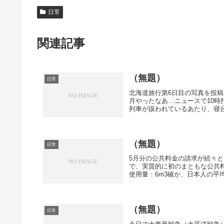
日常
関連記事
（無題）
日常
北海道旅行第6日目の写真を投稿
月やったなあ…ニュースで10
列車が扱われているあたり、寝台
（無題）
日常
5月分の公共料金の請求が続々
で、実質的に初のまともな公共料
使用量：6m3確か、日本人の平均
（無題）
日常