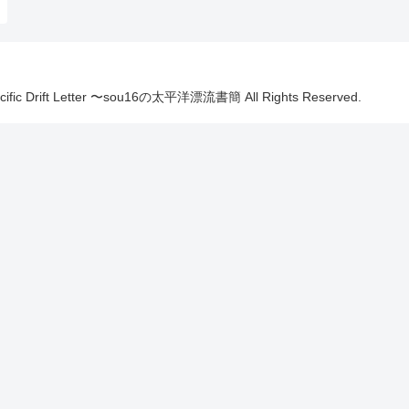
Pacific Drift Letter 〜sou16の太平洋漂流書簡 All Rights Reserved.