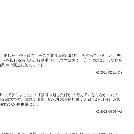
しました。今日はニュースで北斗星の10時打ちをやっていました。先
時打ちを報じる時代か…移動手段としてでは無く、完全に娯楽として寝台
列車は完全に終わってし...
2015.02.13(金)
と届いて参りました。4月は引っ越したばかりであてにならなかったの
金請求です。電気使用量：58kWh水道使用量：9m3（2ヶ月分）ガス
的な水の使用量は3...
2013.06.05(水)