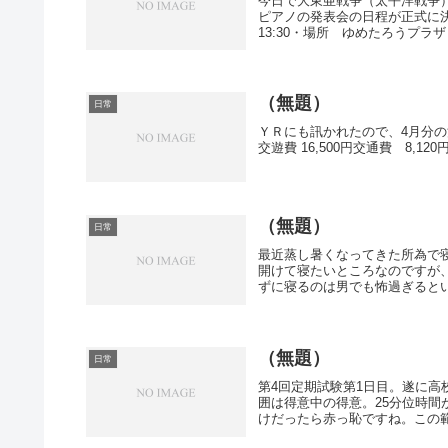
今日で大東亜戦争（太平洋戦争
ピアノの発表会の日程が正式に決ま
13:30・場所 ゆめたろうプラザ
（無題）
日常
ＹＲにも訊かれたので、4月分の決算
交遊費 16,500円交通費 8,120
（無題）
日常
最近蒸し暑くなってきた所為で
開けて寝たいところなのですが
ずに寝るのは男でも怖過ぎるとい
（無題）
日常
第4回定期試験第1日目。遂に高
囲は得意中の得意。25分位時
けだったら赤っ恥ですね。この範