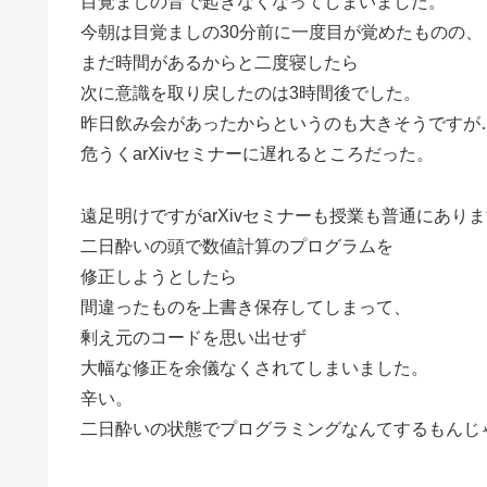
目覚ましの音で起きなくなってしまいました。
今朝は目覚ましの30分前に一度目が覚めたものの、
まだ時間があるからと二度寝したら
次に意識を取り戻したのは3時間後でした。
昨日飲み会があったからというのも大きそうですが
危うくarXivセミナーに遅れるところだった。
遠足明けですがarXivセミナーも授業も普通にあり
二日酔いの頭で数値計算のプログラムを
修正しようとしたら
間違ったものを上書き保存してしまって、
剰え元のコードを思い出せず
大幅な修正を余儀なくされてしまいました。
辛い。
二日酔いの状態でプログラミングなんてするもんじ