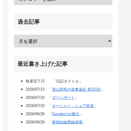
過去記事
最近書き上げた記事
執筆完了日 「日記タイトル」
2026/07/13 「
登山部秋の道東遠征 第2日目
」
2026/07/10 「
ダベンポート
」
2026/07/10 「
オーシャン・ショア鉄道
」
2026/06/28 「
Googleのお膝元
」
2026/04/29 「
東急砧線廃線探索
」