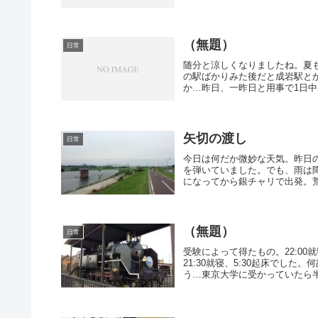
（無題）
日常
随分と涼しくなりましたね。夏
の駅ばかりみた後だと成岩駅と
か…昨日、一昨日と用事で1日中出
矢切の渡し
日常
今日は何だか微妙な天気。昨日
を弾いていました。でも、雨は
になってから銀チャリで出発。荒
（無題）
日常
受験によって得たもの。22:00
21:30就寝、5:30起床でし
う…東京大学に受かっていたら半田