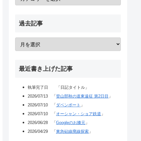
過去記事
最近書き上げた記事
執筆完了日 「日記タイトル」
2026/07/13 「
登山部秋の道東遠征 第2日目
」
2026/07/10 「
ダベンポート
」
2026/07/10 「
オーシャン・ショア鉄道
」
2026/06/28 「
Googleのお膝元
」
2026/04/29 「
東急砧線廃線探索
」