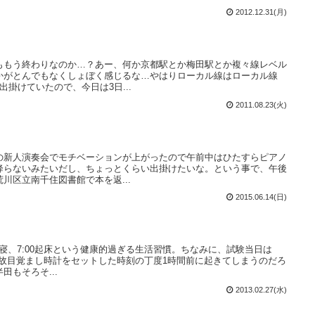
2012.12.31(月)
ももう終わりなのか…？あー、何か京都駅とか梅田駅とか複々線レベル
かがとんでもなくしょぼく感じるな…やはりローカル線はローカル線
掛けていたので、今日は3日...
2011.08.23(火)
の新人演奏会でモチベーションが上がったので午前中はひたすらピアノ
降らないみたいだし、ちょっとくらい出掛けたいな。という事で、午後
川区立南千住図書館で本を返...
2015.06.14(日)
就寝、7:00起床という健康的過ぎる生活習慣。ちなみに、試験当日は
た。何故目覚まし時計をセットした時刻の丁度1時間前に起きてしまうのだろ
もそろそ...
2013.02.27(水)