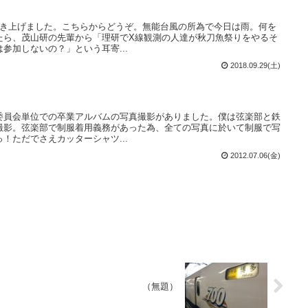
書き上げました。こちらからどうぞ。無能台風の所為で今日は雨。何を
たら、茂山研の先輩から「理研でX線観測の人達が秋刀魚祭りをやるそ
参加しないの？」という耳寄...
2018.09.29(土)
委員会単位での卒業アルバムの写真撮影がありました。僕は弦楽部と鉄
撮影。弦楽部で制服着用義務があった為、全ての写真に於いて制服で写
！ただでさえカッターシャツ...
2012.07.06(金)
（無題）