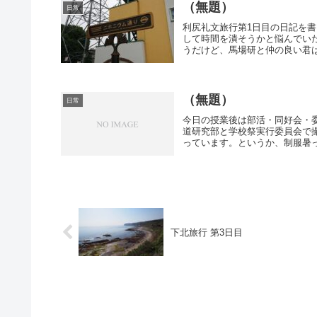
（無題）
日常
利尻礼文旅行第1日目の日記を
して時間を潰そうかと悩んでい
うだけど、馬場研と仲の良い君は
（無題）
日常
今日の授業後は部活・同好会・
道研究部と学校祭実行委員会で
っています。というか、制服暑っ
下北旅行 第3日目