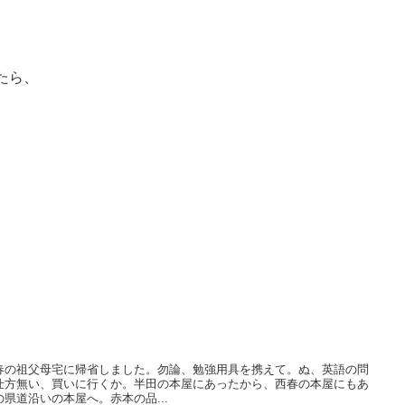
たら、
。
春の祖父母宅に帰省しました。勿論、勉強用具を携えて。ぬ、英語の問
仕方無い、買いに行くか。半田の本屋にあったから、西春の本屋にもあ
県道沿いの本屋へ。赤本の品...