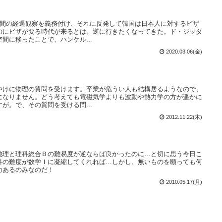
週間の経過観察を義務付け、それに反発して韓国は日本人に対するビザ
のにビザが要る時代が来るとは。逆に行きたくなってきた。ド・ジッタ
間に移ったことで、ハンケル...
2020.03.06(金)
やけに物理の質問を受けます。卒業が危うい人も結構居るようなので、
になりません。どう考えても電磁気学よりも波動や熱力学の方が遥かに
が。で、その質問を受ける問...
2012.11.22(木)
地理と理科総合Ｂの難易度が逆ならば良かったのに…と切に思う今日こ
科の難度が数学Ｉに凝縮してくれれば…しかし、無いものを願っても何
力あるのみなのだ！
2010.05.17(月)