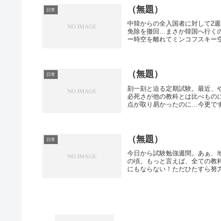
（無題）
日常
中韓からの全入国者に対して2
免除を撤回…まさか韓国へ行く
ー時空を離れてミンコフスキー空
（無題）
日常
刻一刻と迫る定期試験。最近、
必死さが他の教科とは比べもの
点が取り易かったのに…今更です
（無題）
日常
今日から試験勉強週間。あぁ、
の頃。もっと言えば、全ての教
にもならない！ただひたすら努