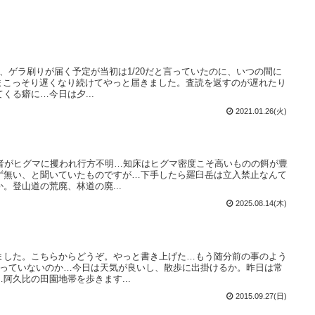
、ゲラ刷りが届く予定が当初は1/20だと言っていたのに、いつの間に
ままこっそり遅くなり続けてやっと届きました。査読を返すのが遅れたり
くる癖に…今日は夕...
2021.01.26(火)
山者がヒグマに攫われ行方不明…知床はヒグマ密度こそ高いものの餌が豊
ず無い、と聞いていたものですが…下手したら羅臼岳は立入禁止なんて
。登山道の荒廃、林道の廃...
2025.08.14(木)
ました。こちらからどうぞ。やっと書き上げた…もう随分前の事のよう
経っていないのか…今日は天気が良いし、散歩に出掛けるか。昨日は常
阿久比の田園地帯を歩きます...
2015.09.27(日)