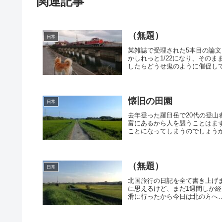
関連記事
（無題）
日常
某雑誌で受理された5本目の論文
かしれっと1/22になり、その
したらどうせ鬼のように催促して
懐旧の田園
日常
去年登った羅臼岳で20代の登
富にあるから人を襲うことはま
ことになってしまうのでしょうか
（無題）
日常
北国旅行の日記を全て書き上げ
に思えるけど、まだ1週間しか
滑に行ったから今日は北の方へ…