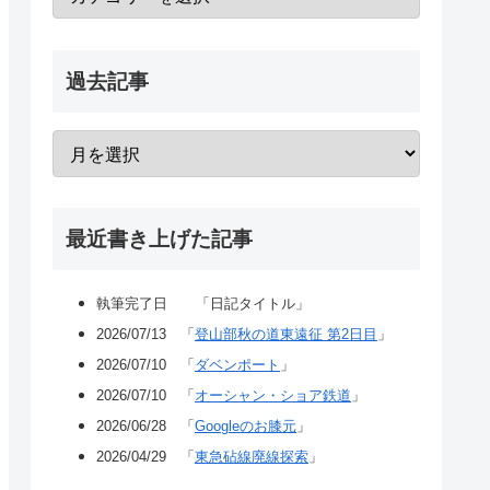
過去記事
最近書き上げた記事
執筆完了日 「日記タイトル」
2026/07/13 「
登山部秋の道東遠征 第2日目
」
2026/07/10 「
ダベンポート
」
2026/07/10 「
オーシャン・ショア鉄道
」
2026/06/28 「
Googleのお膝元
」
2026/04/29 「
東急砧線廃線探索
」