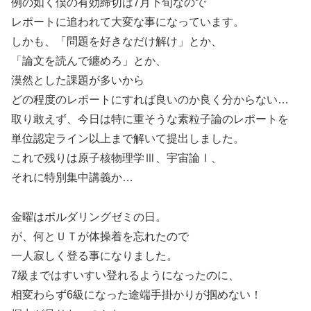
例の如く僕の有効締切は7月下旬なので
レポートに追われて大変な事になっています。
しかも、「問題を好きなだけ解け」とか、
「論文を読んで纏めろ」とか、
漠然とした課題が多いから
どの程度のレポートにすれば良いのか良く分からない…
取り敢えず、今日は特に重そうな素粒子論のレポートを
単位認定ライン以上まで解いて提出しました。
これで残りは原子核物理学Ⅲ、宇宙論Ⅰ、
それに特別集中講義か…
金曜はボルダリングゼミの日。
が、何とＵＴが体操着を忘れたので
一人寂しく登る事になりました。
7級まではすいすい登れるようになったのに、
相変わらず6級になった途端手掛かりが掴めない！