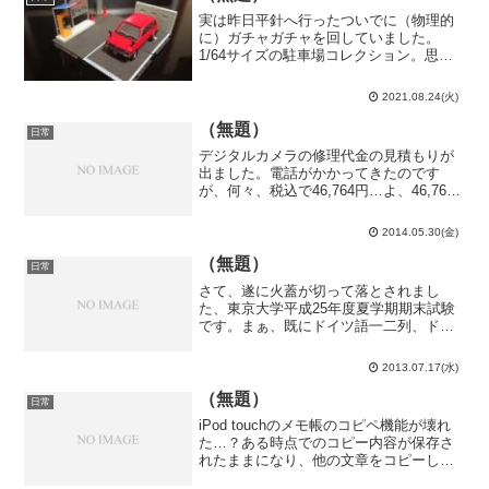
実は昨日平針へ行ったついでに（物理的
に）ガチャガチャを回していました。
1/64サイズの駐車場コレクション。思っ
た以上に出来が良いですね。飾るスペー
スが無いので取り敢えず本棚に置いてみ
2021.08.24(火)
た図。ケチって2回しか回さなかったけ
ど、これならもっと回し...
（無題）
日常
デジタルカメラの修理代金の見積もりが
出ました。電話がかかってきたのです
が、何々、税込で46,764円…よ、46,764
円！？高過ぎィ！思わず我が耳を疑っ
た。しかし、聞き直しても間違い無く
2014.05.30(金)
46,764円。そこそこのカメラがもう1台買
える額じゃ...
（無題）
日常
さて、遂に火蓋が切って落とされまし
た、東京大学平成25年度夏学期期末試験
です。まぁ、既にドイツ語一二列、ドイ
ツ語初級演習、英語二列(R)は期末試験が
ありましたが。第4教科目（試験期間では
2013.07.17(水)
初）の試験は英語一列、通称「暗記一
列」でした。まず、試...
（無題）
日常
iPod touchのメモ帳のコピペ機能が壊れ
た…？ある時点でのコピー内容が保存さ
れたままになり、他の文章をコピーして
上書きする事が出来ません。以前コピー