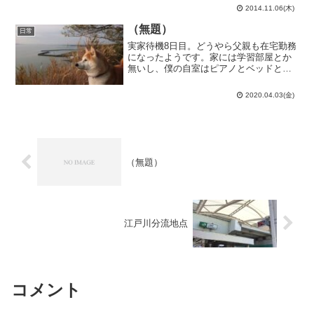
した文章をAとすると、Safariでサイトの
2014.11.06(木)
URLをコピーする↓メモ帳にペーストする
↓...
（無題）
日常
実家待機8日目。どうやら父親も在宅勤務
になったようです。家には学習部屋とか
無いし、僕の自室はピアノとベッドと本
棚しか無いんだけど、Zoom会議とかどう
すれば良いのかな…取り敢えず、今日は
2020.04.03(金)
ピアノの上に胡座かいてやっていまし
た。今日の散歩は久々...
（無題）
江戸川分流地点
コメント