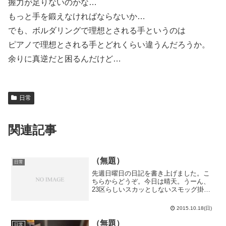
握力が足りないのかな…
もっと手を鍛えなければならないか…
でも、ボルダリングで理想とされる手というのは
ピアノで理想とされる手とどれくらい違うんだろうか。
余りに真逆だと困るんだけど…
日常
関連記事
（無題）
日常
先週日曜日の日記を書き上げました。こ
ちらからどうぞ。今日は晴天。うーん、
23区らしいスカッとしないスモッグ掛か
った晴天だ…サイクリングがてら荒川河
川敷を走ってホームセンターへスポンジ
2015.10.18(日)
や靴べらを買いに行ったりしました。サ
ハリンで買ったコップ入...
（無題）
日常