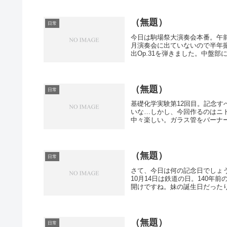
（無題）
日常
今日は駒場祭大演奏会本番。午
月演奏会に出ていないので半年
出Op.31を弾きました。中盤部に
（無題）
日常
基礎化学実験第12回目。記念
いな…しかし、今回作るのはニ
中々楽しい。ガラス管をバーナー
（無題）
日常
さて、今日は何の記念日でしょ
10月14日は鉄道の日。140
開けですね。妹の誕生日だったり
（無題）
日常