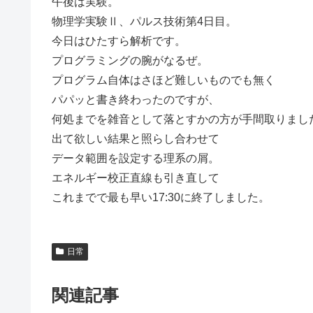
午後は実験。
物理学実験Ⅱ、パルス技術第4日目。
今日はひたすら解析です。
プログラミングの腕がなるぜ。
プログラム自体はさほど難しいものでも無く
パパッと書き終わったのですが、
何処までを雑音として落とすかの方が手間取りまし
出て欲しい結果と照らし合わせて
データ範囲を設定する理系の屑。
エネルギー校正直線も引き直して
これまでで最も早い17:30に終了しました。
日常
関連記事