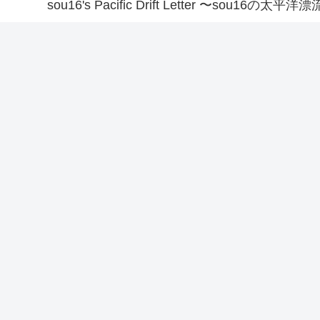
sou16's Pacific Drift Letter 〜sou16の太平