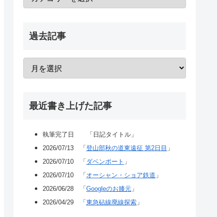
過去記事
最近書き上げた記事
執筆完了日 「日記タイトル」
2026/07/13 「
登山部秋の道東遠征 第2日目
」
2026/07/10 「
ダベンポート
」
2026/07/10 「
オーシャン・ショア鉄道
」
2026/06/28 「
Googleのお膝元
」
2026/04/29 「
東急砧線廃線探索
」