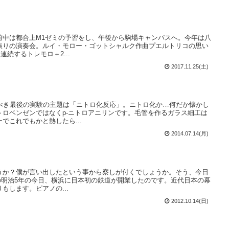
前中は都合上M1ゼミの予習をし、午後から駒場キャンパスへ。今年は八
振りの演奏会。ルイ・モロー・ゴットシャルク作曲プエルトリコの思い
連続するトレモロ＋2...
2017.11.25(土)
すべき最後の実験の主題は「ニトロ化反応」。ニトロ化か…何だか懐かし
トロベンゼンではなくp-ニトロアニリンです。毛管を作るガラス細工は
でこれでもかと熱したら...
2014.07.14(月)
うか？僕が言い出したという事から察しが付くでしょうか。そう、今日
年前の明治5年の今日、横浜に日本初の鉄道が開業したのです。近代日本の幕
もします。ピアノの...
2012.10.14(日)