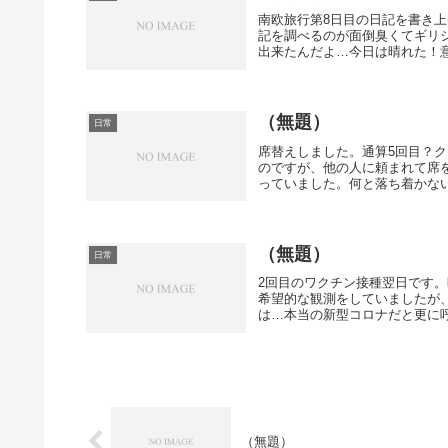
南欧旅行第8日目の日記を書き
記を調べるのが面倒臭くてギリ
出来たんだよ…今日は晴れた！意
（無題）
日常
席替えしました。通算5回目？
のですが、他の人に頼まれて席
っていました。何と落ち着かない
（無題）
日常
2回目のワクチン接種翌日です
希望的な観測をしていましたが、
は…本当の新型コロナだと更に呼
（無題）