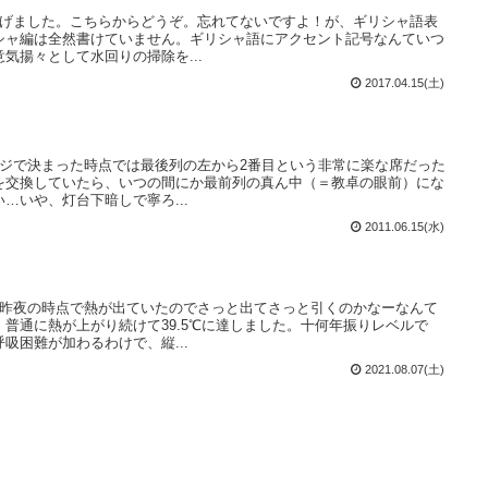
上げました。こちらからどうぞ。忘れてないですよ！が、ギリシャ語表
シャ編は全然書けていません。ギリシャ語にアクセント記号なんていつ
気揚々として水回りの掃除を...
2017.04.15(土)
クジで決まった時点では最後列の左から2番目という非常に楽な席だった
を交換していたら、いつの間にか最前列の真ん中（＝教卓の眼前）にな
…いや、灯台下暗しで寧ろ...
2011.06.15(水)
。昨夜の時点で熱が出ていたのでさっと出てさっと引くのかなーなんて
普通に熱が上がり続けて39.5℃に達しました。十何年振りレベルで
吸困難が加わるわけで、縦...
2021.08.07(土)