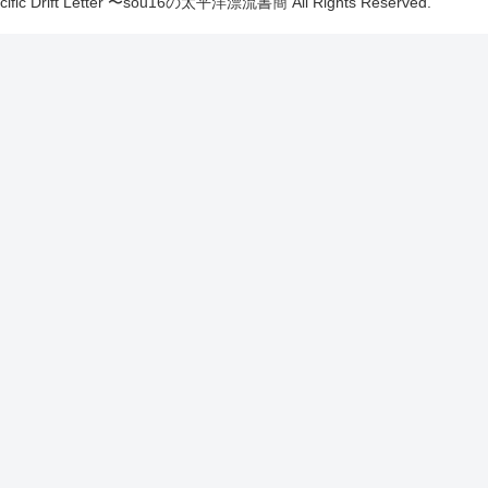
Pacific Drift Letter 〜sou16の太平洋漂流書簡 All Rights Reserved.