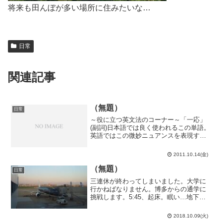
将来も田んぼが多い場所に住みたいな…
日常
関連記事
（無題）
日常
～役に立つ英文法のコーナー～「一応」
(副詞)日本語では良く使われるこの単語。
英語ではこの微妙ニュアンスを表現する
のは中々至難。そこで、この単語の一面
を取り出して英訳する事を考えてみまし
2011.10.14(金)
ょう。例文：「一応、私は女です。」訳
1“I am a w...
（無題）
日常
三連休が終わってしまいました。大学に
行かねばなりません。博多からの通学に
挑戦します。5:45、起床。眠い…地下通
路への入口が殆ど閉鎖しているという罠
に掛かって危うく列車を逃しそうになり
2018.10.09(火)
ましたが、どうにか6:09発福岡市営地下