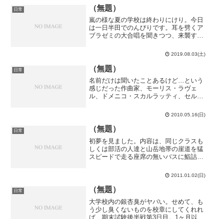
鉄空港線福岡空港...
（無題）
日常
嵐の様な夏の学校は終わりにけり。今日
は一日半田でのんびりです。耳を劈くア
ブラゼミの大合唱を聞きつつ、来襲する
ヒトスジシマカに応戦しながら炎天下の
中芝刈りをしていました。この芝刈機の
2019.08.03(土)
非力さは何だ。まるで20年落ちの軽で関
越道を走っているような...
（無題）
日常
名前だけは聞いたことあるけど…という
感じだった作曲家、モーリス・ラヴェ
ル、ドメニコ・スカルラッティ、セルゲ
イ・プロコフィエフ、ドミトリー・ショ
スタコーヴィチの４人の曲を聴いてみま
2010.05.16(日)
した。定期試験前というのに、我ながら
暇な事してますね。おぉ…中...
（無題）
日常
初夢を見ました。内容は、同じクラスも
しくは部活の人達と山岳地帯の崖道を猛
スピードで走る座席の無いバスに鮨詰め
状態で立って乗っている、というもので
した。うーん、謎過ぎる…山岳地帯って
2011.01.02(日)
ところが富士に似ているから、吉…なの
だろうか？半田に帰って来...
（無題）
日常
大学校内の銀杏臭がヤバい。せめて、も
う少し臭くないものを校章にしてくれれ
ば…期末試験後半戦第3日目。1ヶ月以上