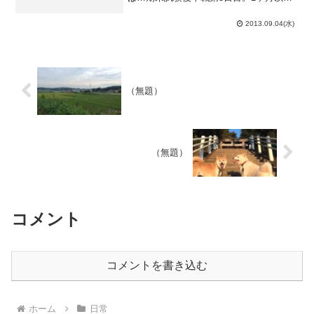
にも及ぶ長い長い試験がいよいよ終わり
ます。最後の教科は力学Ａ。不可3割と噂
2013.09.04(水)
される鬼畜試験、そして、僕のシケタイ
担当科目。果たして、...
（無題）
（無題）
コメント
コメントを書き込む
ホーム
日常