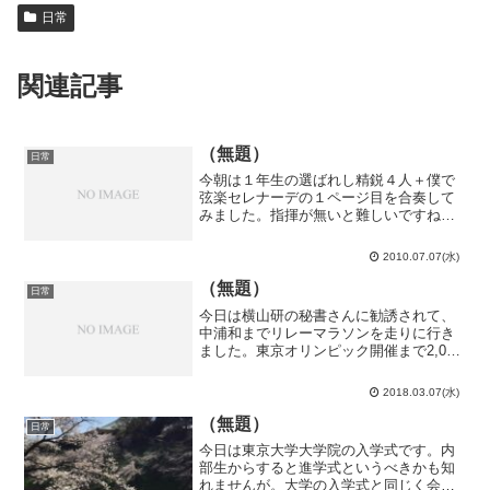
日常
関連記事
（無題）
日常
今朝は１年生の選ばれし精鋭４人＋僕で
弦楽セレナーデの１ページ目を合奏して
みました。指揮が無いと難しいですね。
まぁ、僕はそんな事に関係なくボロボロ
でしたが。第１ヴァイオリンが最も音を
2010.07.07(水)
外すってどういう事なの…まだまだ練習
が足りませんね。
（無題）
日常
今日は横山研の秘書さんに勧誘されて、
中浦和までリレーマラソンを走りに行き
ました。東京オリンピック開催まで2,020
日間毎日、別所沼公園で誰かが42.195km
走るというイベントだそうです。集合は
2018.03.07(水)
中浦和駅に8:20。北松戸からなら武蔵野
線経由...
（無題）
日常
今日は東京大学大学院の入学式です。内
部生からすると進学式というべきかも知
れませんが。大学の入学式と同じく会場