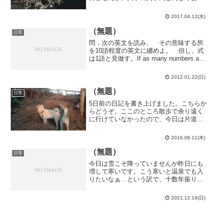
は武道館。というか、午前に大学の入学
式をやって、そのまま午後に大学院の入
2017.04.12(水)
学式をやっています。午前中は大学で自
習してから宇宙論研の3人...
（無題）
日常
問．次の英文を読み、 その意味する所
を10語程度の英文に纏めよ。 但し、式
は1語と見做す。If as many numbers as
we please beginning from a unit be set
out continuous...
2012.01.22(日)
（無題）
日常
5日前の日記を書き上げました。こちらか
らどうぞ。ここのところ散歩で余り遠く
に行けていなかったので、今日は片道自
動車を使う事によって常滑まで散歩して
みました。スタートは樽水本宮神社。展
2016.08.11(木)
望台への道が枯草で埋め尽くされていま
す。夏になって草茫々に...
（無題）
日常
今日は雪こそ降っていませんが昨日にも
増して寒いです。こう寒いと温泉でも入
りたいなぁ…という訳で、十数年振りに
半田市の温泉であるごんぎつねの湯まで
歩いて入りに行ってきました。懐かしい
2021.12.19(日)
な…泉質の解説もありましたが、「ナト
リウム塩化物強塩泉」って...