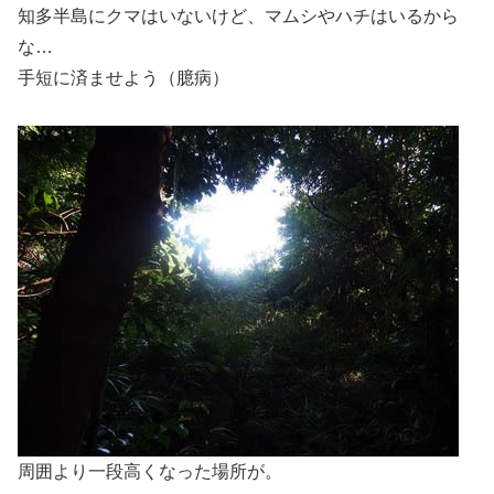
知多半島にクマはいないけど、マムシやハチはいるから
な…
手短に済ませよう（臆病）
周囲より一段高くなった場所が。