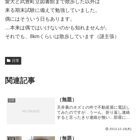
愛犬と武豊町立図書館まで散歩した以外は
来る期末試験に備えて勉強していました。
偶にはそういう日もあります。
…本来は偶ではいけないのかも知れませんが。
それでも、8kmくらいは散歩しています（謎主張）
日常
関連記事
（無題）
日常
天井裏のネズミの件で不動産屋に電話し
てみたのですが…うーん、折り返し連絡
すると言ったきり連絡が無い…部屋に侵
入されて実害が出ないと動いてくれない
のかな…既に後頭部に実害を受けている
2013.12.19(木)
んだけど。2つの点の間の距離が常に正し
い世界地図が無い理由。...
（無題）
日常