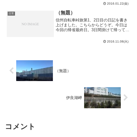
中2問がまさかの記述問題。残り2問の内1
2016.01.22(金)
問は配点0のネタ問題で、所謂普通の問題
は1問だけでし...
（無題）
日常
信州自転車峠旅第1、2日目の日記を書き
上げました。こちらからどうぞ。今日は
今回の帰省最終日。3日間掛けて帰ってき
て3日間しか居ないというのは中々阿呆ら
しいですが、授業期間中だから仕方あり
2016.11.08(火)
ません。と言っても、半田に居てもやっ
ている事はスレドニ...
（無題）
伊良湖岬
コメント