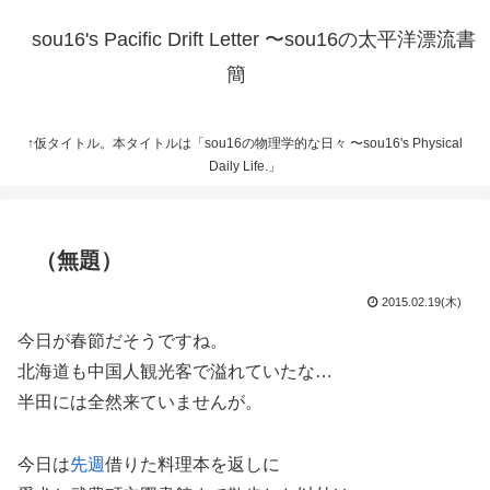
sou16's Pacific Drift Letter 〜sou16の太平洋漂流書
簡
↑仮タイトル。本タイトルは「sou16の物理学的な日々 〜sou16's Physical
Daily Life.」
（無題）
2015.02.19(木)
今日が春節だそうですね。
北海道も中国人観光客で溢れていたな…
半田には全然来ていませんが。
今日は
先週
借りた料理本を返しに