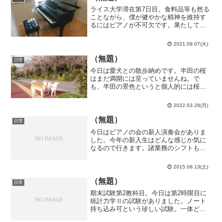
ライス大学滞在第7日目。食料品等も然る
ことながら、僕が健やかな精神を維持す
るにはピアノが不可欠です。果たしてラ
イス大学にピアノはあるのか…ありまし
た。それも1台や2台ではありません。実
2021.09.07(火)
はライス大学にはThe Shepherd School
...
（無題）
日常
今日は愛犬との散歩納めです。半田の桜
はまだ満開には至っていませんね。で
も、半田の景色というと個人的には桜よ
りもこういう田んぼのイメージです。こ
の牛糞の臭いともお別れか…という事
2022.03.28(月)
で、実生活でも斯くの如く明確な区切り
が付いたので平成22年から1...
（無題）
日常
今日はピアノの会の新人演奏会がありま
した。今年の新入生はどんな感じか気に
なるので行きます。諸業務のシフトも入
っているので。東陽町の江東区文化セン
ターへ。まずは第1部。第1部からこのレ
2015.06.13(土)
ベルなのか…（畏怖）ショパンエチュー
ドやリストの超絶技巧練...
（無題）
日常
期末試験第2教科目。今日は第2時限目に
統計力学Ⅱの試験がありました。ノート
持ち込み可という珍しい試験。一体どん
な問題が出るのだろう…と思ったら、4問