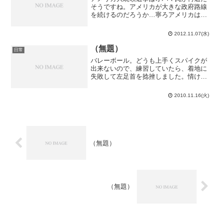
そうですね。アメリカが大きな政府路線
を続けるのだろうか…寧ろアメリカは象
徴として完全なる夜警国家であって欲し
いような気もしますが。卓球第2回目。う
2012.11.07(水)
ーん、球が悉く場外（卓外）へ消えてい
く…何故だ…球が軽いか...
（無題）
日常
バレーボール。どうも上手くスパイクが
出来ないので、練習していたら、着地に
失敗して左足首を捻挫しました。情けな
い…幸い、軽度のもので腫れたりはしま
せんでしたが。という訳で、10日間は安
2010.11.16(火)
静を要するそうです。通学電車が辛い…
（無題）
（無題）