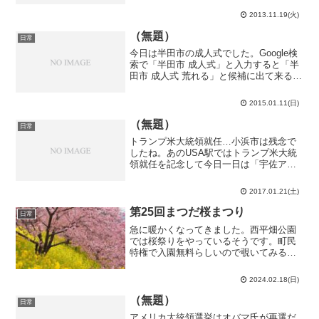
か。その謎が解けたような気がします。
2013.11.19(火)
フライパンでジャガイモを揚げ煮し、面
倒だったので油をフライパン...
（無題）
日常
今日は半田市の成人式でした。Google検
索で「半田市 成人式」と入力すると「半
田市 成人式 荒れる」と候補に出て来るく
らい荒れる事で全国的に有名な成人式で
す。怖いなー。知多半田駅でＦＫ（水泳
2015.01.11(日)
部）と落ち合って会場へ。成岩中の同級
生と感動の再...
（無題）
日常
トランプ米大統領就任…小浜市は残念で
したね。あのUSA駅ではトランプ米大統
領就任を記念して今日一日は「宇佐アメ
リカン駅」になったそうですが、記念式
典の映像を見る限りどう見てもイタリア
2017.01.21(土)
人のマリオブラザーズが…日本生まれの
キャラクターを使うにし...
第25回まつだ桜まつり
日常
急に暖かくなってきました。西平畑公園
では桜祭りをやっているそうです。町民
特権で入園無料らしいので覗いてみるこ
とにしました。西平畑公園が滅茶苦茶混
んでいる！この公園がこんなに人で溢れ
2024.02.18(日)
ることがあるんだ…日本人だけでなく、
ベトナム人や中国人やロシ...
（無題）
日常
アメリカ大統領選挙はオバマ氏が再選だ