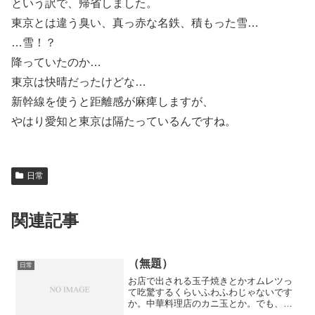
という訳で、帰省しました。
東京とは違う臭い、真っ赤な名鉄、積もった雪…
…雪！？
降っていたのか…
東京は快晴だったけどな…
新幹線を使うと距離感が麻痺しますが、
やはり愛知と東京は隔たっているんですね。
日常
関連記事
（無題）
日常
お店で出される玉子焼きとかオムレツっ
て吃驚するくらいふわふわじゃないです
か。中華料理店のカニ玉とか。でも、家
で作ると微妙に固くなるじゃないです