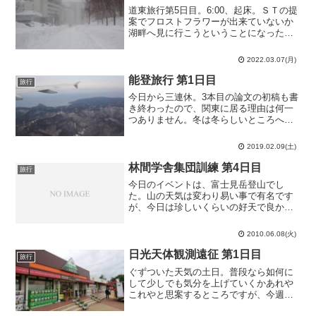
道東旅行第5日目。6:00、起床。ＳＴの提
案でフロストフラワーが出来ていないか
湖畔へ見に行こうということになったの
ですが…この暴風雪です。気温-7℃で平
均風速6m/s。ミスナールの式曰く体感温
2022.03.07(月)
度は-27℃だそうです。ここまできちんと
外挿され...
能登旅行 第1日目
旅行
今日から三連休。3本目の論文の初稿も書
き終わったので、関東に居る理由は何一
つありません。冬は冬らしいところへ行
きます。5:00、起床。降雪で交通機関の
乱れが予想されていたので、若干余裕を
2019.02.09(土)
持って出発します。北松戸駅から6:18発
JR常磐線各停...
林間学舎集団訓練 第4日目
旅行
今日のイベントは、富士見岳登山でし
た。山の天気は変わり易い事で有名です
が、今日は珍しいくらいの好天で良かっ
たです。ということで、楽しかった林間
学舎集団訓練もこれで終わり。明日から
2010.06.08(火)
はまた現実と向き合う日々が始まりま
す。この訓練で得たものはきっ...
日光天体観測遠征 第1日目
旅行
ぐずついた天気の土日。普段なら如何に
して少しでも気分を上げていくかあれや
これやと思案するところですが、今週に
ついてはその必要がありません。天文学