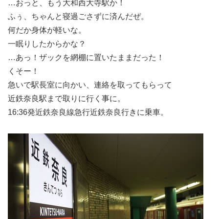
…おっと、もう大和西大寺駅か！
ふぅ、ちゃんと寝過ごさずに済んだぜ。
何だか身体が軽いな。
一眠りしたからかな？
…あっ！ザックを網棚に置いたままだった！
くそー！
急いで駅長室に向かい、連絡を取ってもらって
近鉄奈良駅まで取りに行く事に。
16:36発近鉄奈良線急行近鉄奈良行きに乗車。