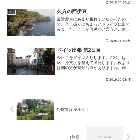
専攻の茂山研に属するＩＡ先輩に誘わ
2018.06.16(土)
れ、ＩＡ先輩とその知り合い合わせて7人
で天体観測に出掛ける事に...
久方の西伊豆
旅行
最近愛車にあまり乗れていなかったの
で、久し振りにちょっとドライブに出て
みました。ここが何処かと言うと…伊東
です。伊東っぽい風景が何か思い浮かば
ず、取り敢えず南国チックな海岸を写し
2025.04.19(土)
てみた画。伊東と言えばやっぱりこれ。
初めて食べて（2019/1...
ドイツ出張 第2日目
旅行
今日こそドイツ入りします。7:24、起
床。身支度を整えて出発します。夜より
は朝の方が幾分活気がありますね。昨日
Brussel-Centraal駅（ブリュッセル中央
駅）で訊いた話ではAachen（アーヘン）
2019.09.02(月)
に行く列車は10時台とのことだったの...
九州旅行 第4日目
（無題）