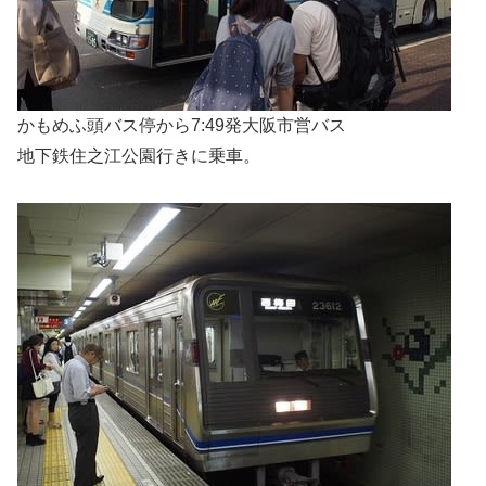
かもめふ頭バス停から7:49発大阪市営バス
地下鉄住之江公園行きに乗車。