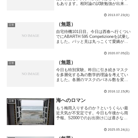
もあります。相対論の試験勉強が出来た
ので結構助かっていたり。正直、相対論
をなめていましたね。量子論に比べたら
2013.07.23(火)
余裕だろｗｗｗみたいに。高校の時とか
も相対論は殆ど無視し...
（無題）
日常
自宅待機101日目。今日は西春へ行くつい
でにABARTH 595 Competizioneを試乗し
ました。パッと見は丸っこくて愛嬌があ
りますが、スポルトモードにすると結構
ハードな加速をします。ターボチャージ
2020.07.05(日)
ャー付きの自動車ってこんな加速をす...
（無題）
日常
今日も特別実験。昨日に引き続きマスク
を多層化する為の数学的理論を考えてい
ました。各層のマスクのパネル数を変え
れば案外それだけで互いに直交していた
りしないかな？という訳で、取り敢えず
2016.12.15(木)
相関関数を計算。どうせ機械に計算させ
るのだからと式変形して床...
海へのロマン
日常
もう梅雨入りするのか？というくらい最
近天気が不安定です。今日も午後から雨
予報。S2000でのお出掛けには適さない
ので、午前中に買い物だけ済ませてから
午後は電車で小田原へ。Googleマップに
2025.05.24(土)
「海へと続くトンネル」とか「海への
扉」とかいう名前...