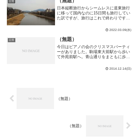
（無題）
日常
日本縦断旅行からシームレスに道東旅行
に移って国内なのに15日間も旅行してい
た訳ですが、旅行はこれで終わりです。
ＳＴにお礼を言って大阪を後にします。
で、やって来たのは京都です。旅行を続
2022.03.09(水)
けているじゃないかって？これは京都大
への出張なんです…今日...
（無題）
日常
今日はピアノの会のクリスマスパーティ
ーがありました。駒場東大前駅から歩い
て外苑前駅へ。青山通りをまともに歩い
たのは初めてかもな…青山の超お洒落な
会場でのパーティー。四役（役員）の引
2014.12.14(日)
き継ぎ等が行われました。僕はただのコ
ンパ委員なので特に何もあ...
（無題）
（無題）