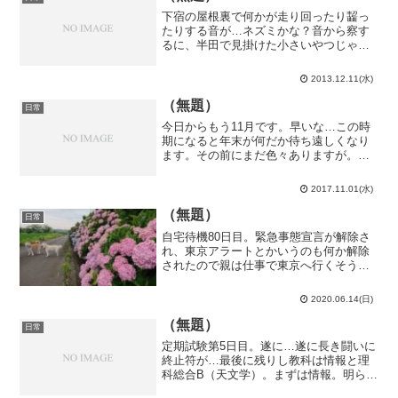
下宿の屋根裏で何かが走り回ったり齧っ
たりする音が…ネズミかな？音から察す
るに、半田で見掛けた小さいやつじゃな
くて新宿で見掛けたどでかいドブネズミ
の類だな…部屋は幾らでも掃除出来ます
2013.12.11(水)
が、屋根裏は…寒くなってきたからって
近所のネコがサボっている...
（無題）
日常
今日からもう11月です。早いな…この時
期になると年末が何だか待ち遠しくなり
ます。その前にまだ色々ありますが。こ
このところボルダリングをやり過ぎて手
に大量の肉刺が出来てしまいました。痛
2017.11.01(水)
い…それでも、今週ボルダリング出来る
のは今日が最後なので行...
（無題）
日常
自宅待機80日目。緊急事態宣言が解除さ
れ、東京アラートとかいうのも何か解除
されたので親は仕事で東京へ行くそうで
す。大学がまだ開いていないので僕はま
だ行きませんが。梅雨入りしたというこ
2020.06.14(日)
とで今日は紫陽花を求めて散歩してみま
した。意外にも紫陽花の...
（無題）
日常
定期試験第5日目。遂に…遂に長き闘いに
終止符が…最後に残りし教科は情報と理
科総合B（天文学）。まずは情報。明らか
に舐めてるだろ！というような問題でし