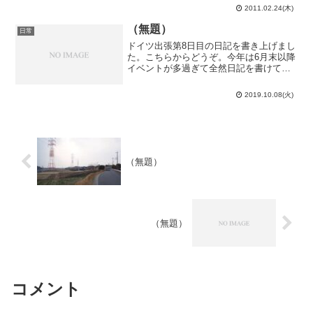
た。まぁ、情報で留年してもらっても困
2011.02.24(木)
るだろうしな…そして、最終教科理科総
合B。問．2.6と-...
（無題）
日常
ドイツ出張第8日目の日記を書き上げまし
た。こちらからどうぞ。今年は6月末以降
イベントが多過ぎて全然日記を書けてい
ません…今日もアクシオンの集中講義に
出るべく東工大へ。大岡山駅まで行くと
2019.10.08(火)
なると帰りの千代田線は座れるけど、朝
の千代田線が50分近...
（無題）
（無題）
コメント