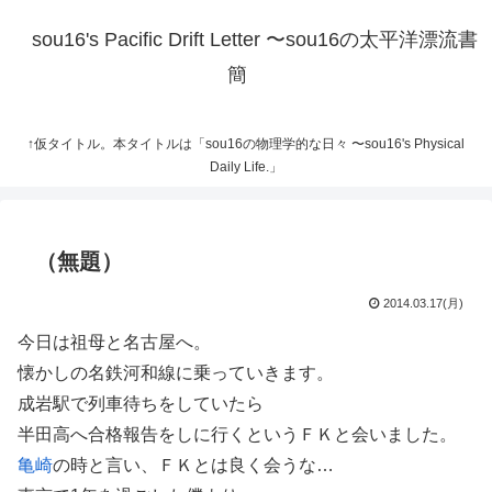
sou16's Pacific Drift Letter 〜sou16の太平洋漂流書
簡
↑仮タイトル。本タイトルは「sou16の物理学的な日々 〜sou16's Physical
Daily Life.」
（無題）
2014.03.17(月)
今日は祖母と名古屋へ。
懐かしの名鉄河和線に乗っていきます。
成岩駅で列車待ちをしていたら
半田高へ合格報告をしに行くというＦＫと会いました。
亀崎
の時と言い、ＦＫとは良く会うな…