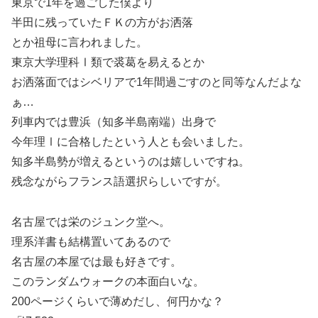
東京で1年を過ごした僕より
半田に残っていたＦＫの方がお洒落
とか祖母に言われました。
東京大学理科Ⅰ類で裘葛を易えるとか
お洒落面ではシベリアで1年間過ごすのと同等なんだよな
ぁ…
列車内では豊浜（知多半島南端）出身で
今年理Ⅰに合格したという人とも会いました。
知多半島勢が増えるというのは嬉しいですね。
残念ながらフランス語選択らしいですが。
名古屋では栄のジュンク堂へ。
理系洋書も結構置いてあるので
名古屋の本屋では最も好きです。
このランダムウォークの本面白いな。
200ページくらいで薄めだし、何円かな？