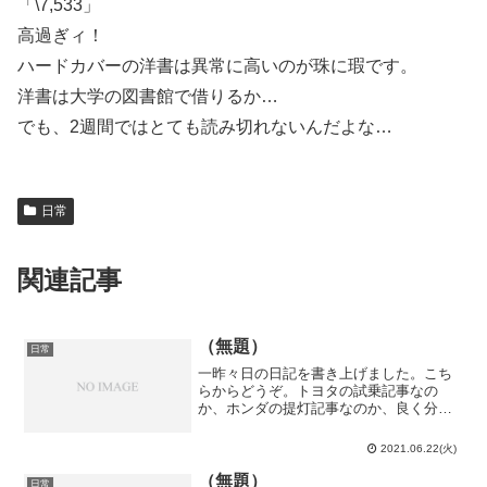
「\7,533」
高過ぎィ！
ハードカバーの洋書は異常に高いのが珠に瑕です。
洋書は大学の図書館で借りるか…
でも、2週間ではとても読み切れないんだよな…
日常
関連記事
（無題）
日常
一昨々日の日記を書き上げました。こち
らからどうぞ。トヨタの試乗記事なの
か、ホンダの提灯記事なのか、良く分か
らなくなってしまっていますが、本来は
ホンダNSXを借りた前回に行く予定だっ
2021.06.22(火)
た場所なんです…バイデン君が急に「明
日は祝日デース！」とか言...
（無題）
日常