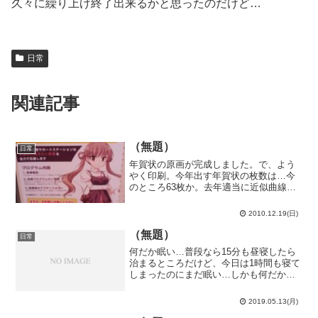
久々に繰り上げ終了出来るかと思ったのだけど…
日常
関連記事
（無題）
日常
年賀状の原画が完成しました。で、よう
やく印刷。今年出す年賀状の枚数は…今
のところ63枚か。去年適当に近似曲線（2
次関数）を使って予想した65枚とほぼジ
ャストじゃないか！すうがくの ちからっ
2010.12.19(日)
て すげー！今日はゆめたろうプラザ（武
豊町民会館）に...
（無題）
日常
何だか眠い…普段なら15分も昼寝したら
治まるところだけど、今日は1時間も寝て
しまったのにまだ眠い…しかも何だか頭
痛が…そう言えば、マラリアの潜伏期間
は約10日…単に昨日の運転の疲れが出た
2019.05.13(月)
だけのただの阿呆か、日本で初めてバヌ