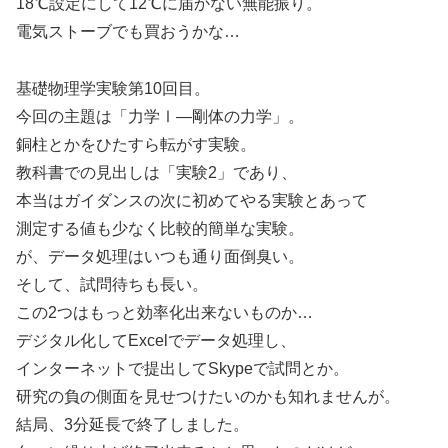
18℃設定にして12℃に届かない無能振り。
電気ストーブでも買おうかな…
基礎物理学実験第10回目。
今回の主題は「力学Ⅰ―剛体の力学」。
銅柱とかをひたすら転がす実験。
教科書での見出しは「実験2」であり、
本当はガイダンスの次に初めてやる実験とあって
測定する値も少なく比較的簡単な実験。
が、データ処理はいつも通り面倒臭い。
そして、試問待ちも長い。
この2つはもっと効率化出来ないものか…
デジタル化してExcelでデータ処理し、
インターネットで提出してSkypeで試問とか。
研究の負の側面を見せつけたいのかも知れませんが。
結局、3分延長で終了しました。