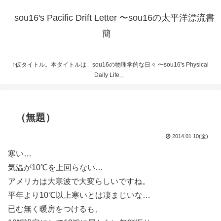
sou16's Pacific Drift Letter 〜sou16の太平洋漂流書
簡
↑仮タイトル。本タイトルは「sou16の物理学的な日々 〜sou16's Physical
Daily Life.」
（無題）
2014.01.10(金)
寒い…
気温が10℃を上回らない…
アメリカは大寒波で大変らしいですね。
平年より10℃以上寒いとは凄まじいな…
已む無く暖房をつけるも、