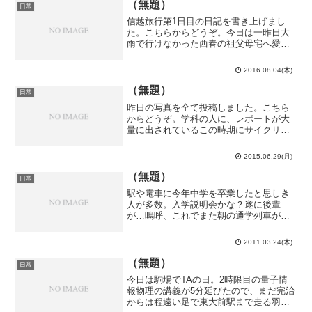
アツからマラリアを...
（無題）
日常
信越旅行第1日目の日記を書き上げまし
た。こちらからどうぞ。今日は一昨日大
雨で行けなかった西春の祖父母宅へ愛犬
と共にお邪魔しました。と言っても、昼
食を食べた後はひたすら院試勉強ばかり
2016.08.04(木)
していたのですが。半田に帰ってから夕
食で外へ。行きつけのお店...
（無題）
日常
昨日の写真を全て投稿しました。こちら
からどうぞ。学科の人に、レポートが大
量に出されているこの時期にサイクリン
グなんて余裕だなと言われましたが、こ
れは余裕だ余裕でないとか言う次元の話
2015.06.29(月)
では無く、単に僕は休日に於いて悲しい
程勉強が進まないので、特...
（無題）
日常
駅や電車に今年中学を卒業したと思しき
人が多数。入学説明会かな？遂に後輩
が…嗚呼、これでまた朝の通学列車が混
雑率150％になるのか…今日も部活。午前
の合奏は恙無く終わったのですが、午後
2011.03.24(木)
の個人練習で、ヴィオラーズが全員外で
テニスをやり出し、ヴィ...
（無題）
日常
今日は駒場でTAの日。2時限目の量子情
報物理の講義が5分延びたので、まだ完治
からは程遠い足で東大前駅まで走る羽目