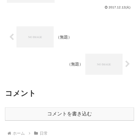
になりました。昼放課をもう10分で良い
から延ばして欲しい…TA業務後は横山さ
2017.12.12(火)
んに頼まれたポスター掲示をこなしてか
ら、ＴＫ（ロシア...
（無題）
（無題）
コメント
コメントを書き込む
ホーム
日常