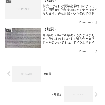
（無題）
日常
制度上は今日が夏学期最終日のようで
す。明日から強制参加のセミナーは無く
なります。任意参加という名の半強制参
加なセミナーは残りますが。それはそれ
として、明日から連休に入って仕事が出
2021.07.21(水)
来なくなってしまうので、ＮＨ（川崎
研）との共同研究の原稿の手直...
（無題）
日常
第2学期（1年生冬学期）が始まりまし
た。待ち兼ねましたよ！皆も色々旅行に
行ったみたいですね。ドイツ土産を持っ
てきている人とか居ました。え？僕？…
つ、角島で買った海苔の佃煮食べます
2013.10.07(月)
か？（小声）今日から2週間程はお試し期
間。様々な講座を見て回り...
（無題）
（無題）