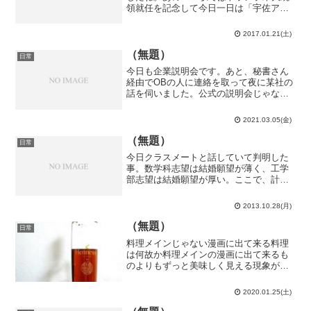
領就任を記念して今日一日は「宇佐アメ
リカン駅」になったそうですが、記念式
典の映像を見る限りどう見てもイタリア
2017.01.21(土)
人のマリオブラザーズが…日本生まれの
キャラクターを使うにし...
（無題）
日常
今日も企業説明会です。あと、秘書さん
経由でOBの人に連絡を取って夜に某社の
話を伺いました。公式の説明会じゃない
から本音の話が聞ける、というか本音過
ぎて「うちはそんなにオススメじゃない
2021.03.05(金)
よ」と言われてしまいました。ある意味
で凄く有益な情報ではあ...
（無題）
日常
今日クラスメートと話していて判明した
事。数学科志望は結婚願望が薄く、工学
部志望は結婚願望が厚い。ここで、計算
機科学に於いては当たり前の事実の情報
量は0であるとされる。よって、上の文の
2013.10.28(月)
情報量は0である。 Q.E.D.しかし、東大
生の女子を見て...
（無題）
日常
料理メインじゃない漫画に出て来る料理
は何故か料理メインの漫画に出て来るも
のよりもずっと美味しく見える現象があ
りまして、そんな一例として刃牙道に出
て来るコニャックを安物のキャンディー
2020.01.25(土)
と飲（や）る、というシーンが凄く印象
に残っている、という話を...