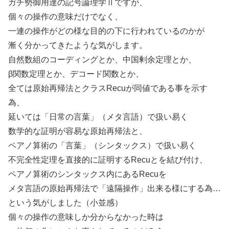
ガチ勢御用達の記号論理学Ⅱですが、
個々の操作の意味だけでなく、
一連の操作がどの様な目的の下に行われているのかが
漸く分かってきたような気がします。
自然数組のコーディングとか、中国剰余定理とか、
β関数定理とか、デコード関数とか、
全ては原始再帰法とクラスRecuが同値である事を示す
為、
延いては「日常の言葉」（メタ言語）で扱い易く
数学的な証明が容易な原始再帰法と、
ペアノ算術の「言葉」（シンタックス）で扱い易く
不完全性定理を直接的に証明するRecuとを結び付け、
ペアノ算術のシンタックス内にあるRecuを
メタ言語の原始再帰法で「遠隔操作」出来る様にする為…
という気がしました（小並感）
個々の操作の意味しか分からなかった時は