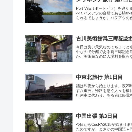
旅行
Port Vila（ポートビラ）
べくバヌアツの台所であるMar
られるでしょうか。バヌアツの台所
古川美術館爲三郎記念
旅行
今日は良い天気なのでちょっと
中なので分館である爲三郎記念
か。美術館なのに入場料を取らな
中東北旅行 第1日目
旅行
話は昨夜から始まります。夜2
す八重洲。帰路を急ぐ人々を横
行列車に代わり、ある者は終電を
中国出張 第3日目
旅行
今日からCosPA2018が始ま
たのですが、まさかの中国語＋