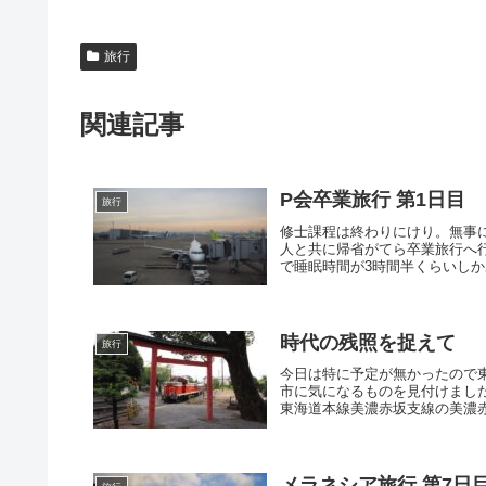
旅行
関連記事
P会卒業旅行 第1日目
旅行
修士課程は終わりにけり。無事
人と共に帰省がてら卒業旅行へ行
で睡眠時間が3時間半くらいしか
時代の残照を捉えて
旅行
今日は特に予定が無かったので
市に気になるものを見付けまし
東海道本線美濃赤坂支線の美濃赤坂駅（
メラネシア旅行 第7日