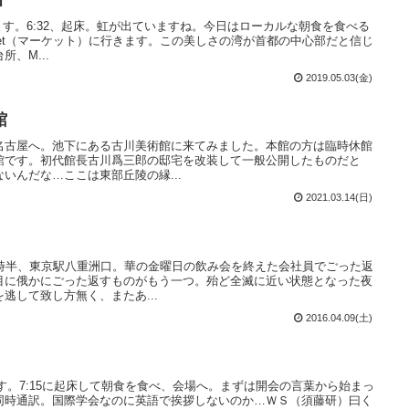
を巡ります。6:32、起床。虹が出ていますね。今日はローカルな朝食を食べる
ket（マーケット）に行きます。この美しさの湾が首都の中心部だと信じ
、M...
2019.05.03(金)
館
名古屋へ。池下にある古川美術館に来てみました。本館の方は臨時休館
館です。初代館長古川爲三郎の邸宅を改装して一般公開したものだと
いんだな…ここは東部丘陵の縁...
2021.03.14(日)
3時半、東京駅八重洲口。華の金曜日の飲み会を終えた会社員でごった返
目に俄かにごった返すものがもう一つ。殆ど全滅に近い状態となった夜
逃して致し方無く、またあ...
2016.04.09(土)
ります。7:15に起床して朝食を食べ、会場へ。まずは開会の言葉から始まっ
同時通訳。国際学会なのに英語で挨拶しないのか…ＷＳ（須藤研）曰く