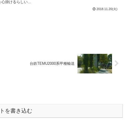
心掛けるらしい...
2018.11.20(火)
台鉄TEMU2000系甲種輸送
トを書き込む