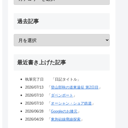
過去記事
最近書き上げた記事
執筆完了日 「日記タイトル」
2026/07/13 「
登山部秋の道東遠征 第2日目
」
2026/07/10 「
ダベンポート
」
2026/07/10 「
オーシャン・ショア鉄道
」
2026/06/28 「
Googleのお膝元
」
2026/04/29 「
東急砧線廃線探索
」