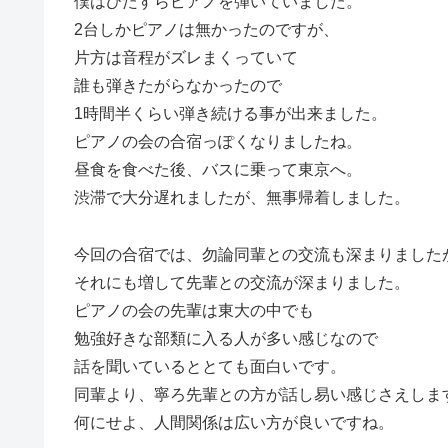
僕はひたすらピアノを弾いていました。
2台しかピアノは無かったのですが、
片方は音程がズレまくっていて
誰も弾きたがらなかったので
1時間半くらい弾き続ける事が出来ました。
ピアノの会の合宿っぽくなりましたね。
昼食を食べた後、バスに乗って東京へ。
渋滞で大分遅れましたが、無事帰着しました。
今回の合宿では、勿論同輩との交流も深まりました
それにも増して先輩との交流が深まりました。
ピアノの会の先輩は東大の中でも
勉強好きな部類に入る人が多い感じなので
話を聞いているととても面白いです。
同輩より、寧ろ先輩との方が話し易い感じさえしま
何にせよ、人間関係は広い方が良いですね。