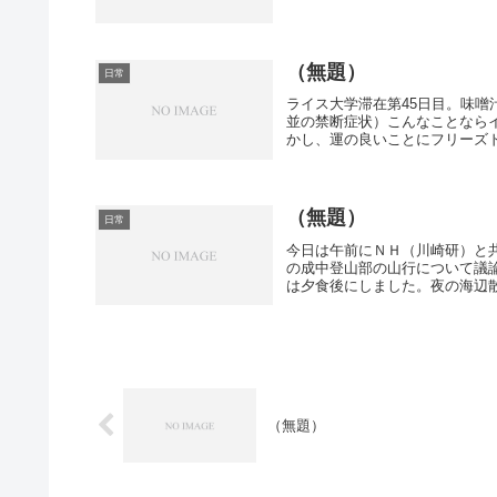
（無題）
日常
ライス大学滞在第45日目。味
並の禁断症状）こんなことなら
かし、運の良いことにフリーズド
（無題）
日常
今日は午前にＮＨ（川崎研）と
の成中登山部の山行について議
は夕食後にしました。夜の海辺散
（無題）