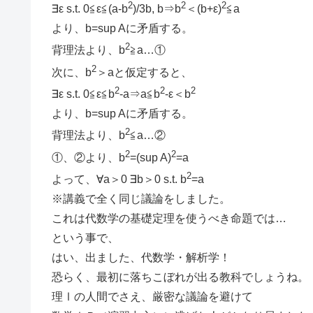
2
2
2
∃ε s.t. 0≦ε≦(a-b
)/3b, b⇒b
＜(b+ε)
≦a
より、b=sup Aに矛盾する。
2
背理法より、b
≧a…①
2
次に、b
＞aと仮定すると、
2
2
2
∃ε s.t. 0≦ε≦b
-a⇒a≦b
-ε＜b
より、b=sup Aに矛盾する。
2
背理法より、b
≦a…②
2
2
①、②より、b
=(sup A)
=a
2
よって、∀a＞0 ∃b＞0 s.t. b
=a
※講義で全く同じ議論をしました。
これは代数学の基礎定理を使うべき命題では…
という事で、
はい、出ました、代数学・解析学！
恐らく、最初に落ちこぼれが出る教科でしょうね。
理Ⅰの人間でさえ、厳密な議論を避けて