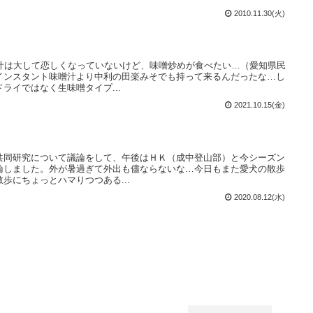
2010.11.30(火)
噌汁は大して恋しくなっていないけど、味噌炒めが食べたい…（愛知県民
インスタント味噌汁より中利の田楽みそでも持って来るんだったな…し
ライではなく生味噌タイプ...
2021.10.15(金)
共同研究について議論をして、午後はＨＫ（成中登山部）と今シーズン
論しました。外が暑過ぎて外出も儘ならないな…今日もまた愛犬の散歩
歩にちょっとハマりつつある...
2020.08.12(水)