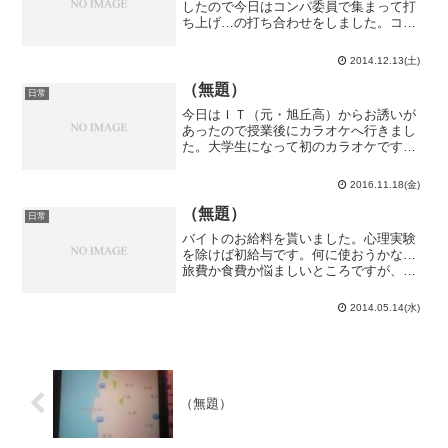
したので今日はコンパ委員で集まって打
ち上げ…の打ち合わせをしました。コン
パ委員の打ち上げとあってはやはり他よ
りも一段階上の打ち上げにしたいですか
2014.12.13(土)
らね。コンパ委員の一人の下宿にお邪魔
させてもらってそこで打ち...
（無題）
日常
今日はＩＴ（元・旭丘高）からお誘いが
あったので授業後にカラオケへ行きまし
た。大学生になって初のカラオケです。
ＩＴが上手過ぎて笑うしかない。僕はポ
ップミュージックに対する教養が全然無
2016.11.18(金)
いのでロシア民謡とかオタク曲とかばか
り歌っていました。何だか...
（無題）
日常
バイトのお給料を貰いました。心理実験
を除けば初給与です。何に使おうかな…
旅費か食費か悩ましいところですが、バ
イトで時間を取られてしまう事を鑑みる
と食費に充てられる可能性が濃厚かな…
2014.05.14(水)
チーズでも買うか。平叙文日：これはXで
す。英：This is...
（無題）