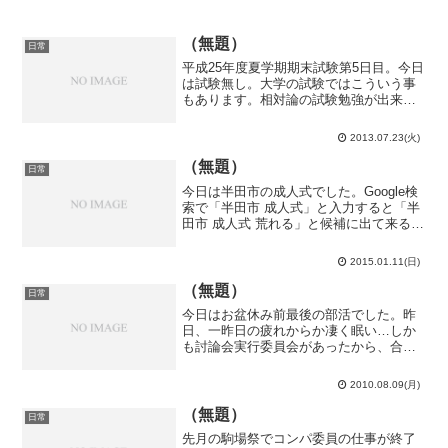
（無題）
日常
平成25年度夏学期期末試験第5日目。今日
は試験無し。大学の試験ではこういう事
もあります。相対論の試験勉強が出来た
ので結構助かっていたり。正直、相対論
をなめていましたね。量子論に比べたら
2013.07.23(火)
余裕だろｗｗｗみたいに。高校の時とか
も相対論は殆ど無視し...
（無題）
日常
今日は半田市の成人式でした。Google検
索で「半田市 成人式」と入力すると「半
田市 成人式 荒れる」と候補に出て来るく
らい荒れる事で全国的に有名な成人式で
す。怖いなー。知多半田駅でＦＫ（水泳
2015.01.11(日)
部）と落ち合って会場へ。成岩中の同級
生と感動の再...
（無題）
日常
今日はお盆休み前最後の部活でした。昨
日、一昨日の疲れからか凄く眠い…しか
も討論会実行委員会があったから、合奏
に４分の１位しか出られなかった…とり
あえず、個人練習では第１楽章の最後ま
2010.08.09(月)
で一応行きました。ぐだぐだでとても聴
けたものではありませんが...
（無題）
日常
先月の駒場祭でコンパ委員の仕事が終了