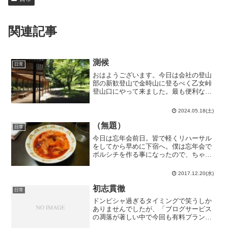
関連記事
測候
日常
おはようございます。今日は会社の登山
部の新歓登山で金時山に登るべく乙女峠
登山口にやって来ました。最も便利なア
プローチ手段が高速バスという異色の登
山口です。東名松田バス停から乗ってく
2024.05.18(土)
ることも出来ましたが、この距離なら
S2000を駆った方が早い...
（無題）
日常
今日は忘年会前日。皆で軽くリハーサル
をしてから早めに下宿へ。僕は忘年会で
ボルシチを作る事になったので、ちゃん
と出来るかどうかこちらもリハーサルし
ます。とは言え、鍋料理の一種であるボ
2017.12.20(水)
ルシチを一人分だけ作るのはまず無理な
ので、P会の後輩も誘って...
初志貫徹
日常
ドンピシャ過ぎるタイミングで笑うしか
ありませんでしたが、「ブログサービス
の凋落が著しい中で今回も有料プランに
切り替えるかどうかが悩みどころで