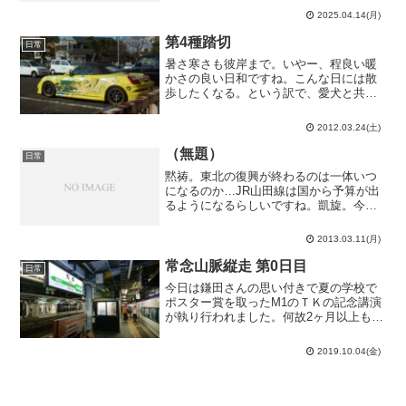
す。」（2025/4/6）と書いたその僅か8日
2025.04.14(月)
後の今日2025年4月14日、今年11月18日
を以って...
第4種踏切
日常
暑さ寒さも彼岸まで。いやー、程良い暖
かさの良い日和ですね。こんな日には散
歩したくなる。という訳で、愛犬と共に
ちょっと近所を逍遥しました。まずは青
春18切符を買いにJR半田駅へ。…とその
2012.03.24(土)
途中にこんな車が。何だ？DQN車か？
「洩矢神」……洩矢！...
（無題）
日常
黙祷。東北の復興が終わるのは一体いつ
になるのか…JR山田線は国から予算が出
るようになるらしいですね。凱旋。今日
は入学手続きをしました。入学手続きを
忘れて入学出来なかった、というのは洒
2013.03.11(月)
落にならないので。銀行は大繁盛だな…
やっぱり、入学金の払い...
常念山脈縦走 第0日目
日常
今日は鎌田さんの思い付きで夏の学校で
ポスター賞を取ったM1のＴＫの記念講演
が執り行われました。何故2ヶ月以上も経
った今…？講演はホワイトボードと自作
ノートを用いたもので、整然としていて
2019.10.04(金)
かなり上手な発表でした。何より板書が
綺麗。僕がゼミとかで...