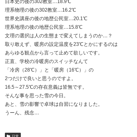
日本史の後の302教室…18.9℃
理系物理の後の302教室…16.2℃
世界史講座の後の地歴公民室…20.1℃
理系地理の後の地歴公民室…15.8℃
文理の選択は人の生態まで変えてしまうのか…？
取り敢えず、暖房の設定温度を23℃とかにするのは
あらゆる観点から言って止めて欲しいです。
正直、学校の冷暖房のスイッチなんて
「冷房（28℃）」と「暖房（16℃）」の
2つだけで良いと思うのですよ。
16.5～27.5℃の存在意義は皆無です。
そんな事を思った雪の今日。
あと、雪の影響で卓球は自習になりました。
うーん、残念…
日常