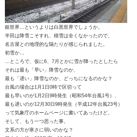
銀世界…というよりは白黒世界でしょうか。
半田は降雪こそすれ、積雪は全くなかったので、
名古屋との地理的な隔たりが感じられました。
初雪か…
…ところで、仮に6、7月とかに雪が降ったとしたら
それは最も「早い」降雪なのか、
最も「遅い」降雪なのか、どっちになるのかな？
台風の場合は1月1日0時で区切って
最も早いのが1月2日9時発生（昭和54年台風1号）、
最も遅いのが12月30日9時発生（平成12年台風23号）
って気象庁のホームページに書いてあったけど。
そして、もう一つ思った事。
文系の方が寒さに弱いのかな？