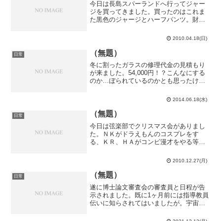
今日は長島スパーランドへ行ってジャー
ジを買ってきました。買ったのはこれま
た黒色のジャージとハーフパンツ。財布
といい、靴といい、携帯電話といい、黒
ずくめですな…Ｔシャツは灰色のものを
2010.04.18(日)
買いましたが。まあ、詰まる所無彩色が
好きなわけですね。ん、こ...
（無題）
日常
冬に割ったガラスの修理代金の見積もり
が来ました。54,000円！？こんなにする
のか…ぼられているのかとも思ったけ
ど、親に訊いてみたら相場らしいし…ガ
ラス修理の相場を知って一歩大人になっ
2014.06.18(水)
たのでしょうか。これは暫く緊縮生活だ
な…今日のフランス語...
（無題）
日常
今日は弦楽部でクリスマス会がありまし
た。ＮＫがドラえもんのコスプレをす
る、ＫＲ、ＨＡがコンビ漫才をやる等、
弦男の皆は結構ノリが良かったです。弦
男のノリが良かったというか、頼まれて
2010.12.27(月)
引き受けただけというか…そして何故か
僕によく無茶振りが来ました...
（無題）
日常
遂に博士論文審査会の審査員と日程が告
示されました。既に1ヶ月前には指導教員
伝いに知らされてはいましたが。宇宙論
研の他の面子は主査か副査の中に1人は身
内（宇宙論研）の人が入っているのに、