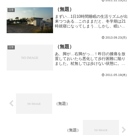
2021.12.13(月)
僕だけは審査員全員アウェーなのか…博
士論文審査会の審査員...
（無題）
日常
まずい…1日10時間睡眠の生活リズムが出
来つつある…このままだと、冬学期は21
時就寝になってしまう…しかし、眠いも
のは眠い…どうしようかな…今年は新美
南吉生誕100周年という事で新美南吉の故
2013.09.23(月)
郷半田市は大変盛り上がっています。半
田高校とかも色...
（無題）
日常
あ、脚が…右脚がっ…！昨日の膝痛を放
置しておいたら悪化して歩行困難に陥り
ました。杖無しでは歩けない状態に。仕
方が無いので整形外科へ直行。もしや骨
肉腫か…？それとも放射線の影響で骨芽
2011.05.19(木)
細胞が変異を…とか厨二な事も考えたり
しましたが、血が溜まって...
（無題）
（無題）