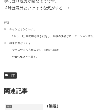
やっぱり脱力が鍵なようです。
卓球は意外といけそうな気がする…！
脚注
※「チャンピオンゲーム」
1セット1分半で勝ち抜き戦をし、最後の勝者がローテーションする。
※「磁束密度が（ｒｙ」
マクスウェル方程式より、rot
E
=-∂
B
/∂t
∇×
E
=-∂
B
/∂tとも書く。
日常
関連記事
（無題）
日常