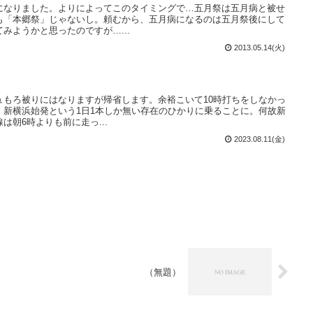
になりました。よりによってこのタイミングで…五月祭は五月病と被せ
も「本郷祭」じゃないし。頼むから、五月病になるのは五月祭後にして
みようかと思ったのですが…...
2013.05.14(火)
ュもろ被りにはなりますが帰省します。余裕こいて10時打ちをしなかっ
、新横浜始発という1日1本しか無い存在のひかりに乗ることに。何故新
は朝6時よりも前に走っ...
2023.08.11(金)
（無題）