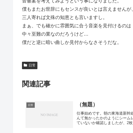
音響案を考えてみようという事になりました。
僕もまたお世辞にもセンスが良いとは言えませんが
三人寄れば文殊の知恵とも言いますし。
まぁ、でも確かに雰囲気に合う音楽を見付けるのは
中々至難の業なのだろうけど…
僕だと逆に暗い曲しか見付からなさそうだな。
日常
関連記事
（無題）
日常
仕事始めです。朝の東海道新幹
んて無かったかのようにシーム
ていないか確認しましたが、2枚