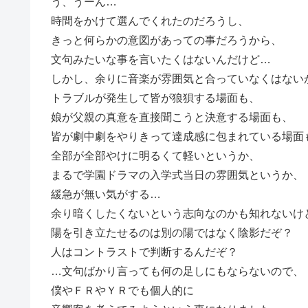
う、うーん…
時間をかけて選んでくれたのだろうし、
きっと何らかの意図があっての事だろうから、
文句みたいな事を言いたくはないんだけど…
しかし、余りに音楽が雰囲気と合っていなくはない
トラブルが発生して皆が狼狽する場面も、
娘が父親の真意を直接聞こうと決意する場面も、
皆が劇中劇をやりきって達成感に包まれている場面
全部が全部やけに明るくて軽いというか、
まるで学園ドラマの入学式当日の雰囲気というか、
緩急が無い気がする…
余り暗くしたくないという志向なのかも知れないけ
陽を引き立たせるのは別の陽ではなく陰影だぞ？
人はコントラストで判断するんだぞ？
…文句ばかり言っても何の足しにもならないので、
僕やＦＲやＹＲでも個人的に