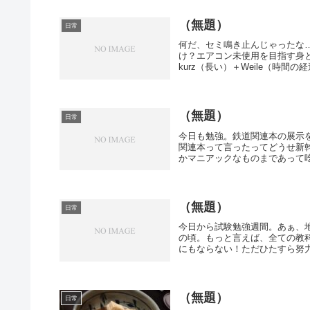
（無題）
日常
何だ、セミ鳴き止んじゃったな
け？エアコン未使用を目指す身
kurz（長い）＋Weile（時間の経
（無題）
日常
今日も勉強。鉄道関連本の展示
関連本って言ったってどうせ新
かマニアックなものまであって吃
（無題）
日常
今日から試験勉強週間。あぁ、
の頃。もっと言えば、全ての教
にもならない！ただひたすら努
（無題）
日常