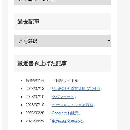
過去記事
最近書き上げた記事
執筆完了日 「日記タイトル」
2026/07/13 「
登山部秋の道東遠征 第2日目
」
2026/07/10 「
ダベンポート
」
2026/07/10 「
オーシャン・ショア鉄道
」
2026/06/28 「
Googleのお膝元
」
2026/04/29 「
東急砧線廃線探索
」