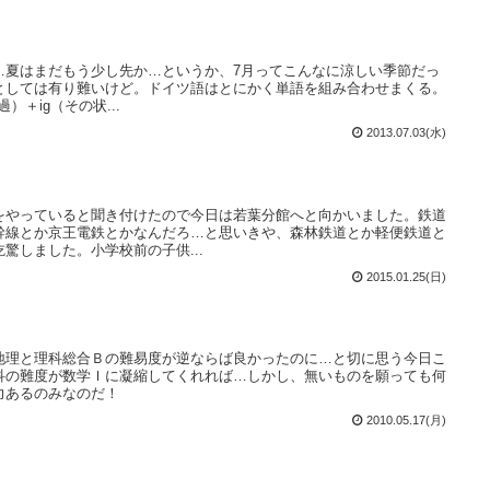
…夏はまだもう少し先か…というか、7月ってこんなに涼しい季節だっ
としては有り難いけど。ドイツ語はとにかく単語を組み合わせまくる。
過）＋ig（その状...
2013.07.03(水)
をやっていると聞き付けたので今日は若葉分館へと向かいました。鉄道
幹線とか京王電鉄とかなんだろ…と思いきや、森林鉄道とか軽便鉄道と
驚しました。小学校前の子供...
2015.01.25(日)
地理と理科総合Ｂの難易度が逆ならば良かったのに…と切に思う今日こ
科の難度が数学Ｉに凝縮してくれれば…しかし、無いものを願っても何
力あるのみなのだ！
2010.05.17(月)