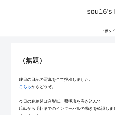
sou16's
↑仮タイト
（無題）
昨日の日記の写真を全て投稿しました。
こちら
からどうぞ。
今日の劇練習は音響班、照明班を巻き込んで
暗転から明転までのインターバルの動きを確認しま