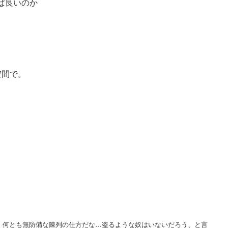
ば良いのか
空間で。
。何とも無防備な陳列の仕方だな…盗るような奴はいないだろう、と言