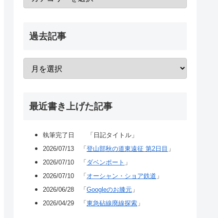
過去記事
最近書き上げた記事
執筆完了日 「日記タイトル」
2026/07/13 「
登山部秋の道東遠征 第2日目
」
2026/07/10 「
ダベンポート
」
2026/07/10 「
オーシャン・ショア鉄道
」
2026/06/28 「
Googleのお膝元
」
2026/04/29 「
東急砧線廃線探索
」