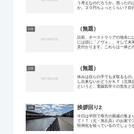
う考えなのだろうか。買ったの
か。２０円ちょっとくらい？自分
（無題）
日常
以前、オーストラリアの地名に
には頭に「ノヴォ」、そして末
見付かります。これらは一体どの
（無題）
日常
休みは自らの手でもぎ取るもの。
し出来ないかどうかＫＴ（元旭
というと、電磁気学Ⅱの先生と流
挨拶回り2
日常
今日は半田で母方の親戚の集ま
てＩＴ（元・旭丘高）のお家で
恒例化を狙っているのでしょうか