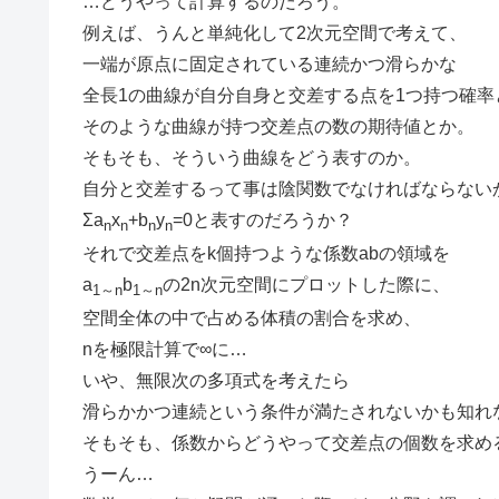
…どうやって計算するのだろう。
例えば、うんと単純化して2次元空間で考えて、
一端が原点に固定されている連続かつ滑らかな
全長1の曲線が自分自身と交差する点を1つ持つ確率
そのような曲線が持つ交差点の数の期待値とか。
そもそも、そういう曲線をどう表すのか。
自分と交差するって事は陰関数でなければならない
Σa
x
+b
y
=0と表すのだろうか？
n
n
n
n
それで交差点をk個持つような係数abの領域を
a
b
の2n次元空間にプロットした際に、
1～n
1～n
空間全体の中で占める体積の割合を求め、
nを極限計算で∞に…
いや、無限次の多項式を考えたら
滑らかかつ連続という条件が満たされないかも知れ
そもそも、係数からどうやって交差点の個数を求め
うーん…