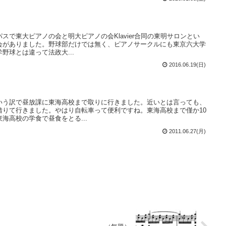
スで東大ピアノの会と明大ピアノの会Klavier合同の東明サロンとい
会がありました。野球部だけでは無く、ピアノサークルにも東京六大学
野球とは違って法政大...
2016.06.19(日)
いう訳で昼放課に東海高校まで取りに行きました。近いとは言っても、
借りて行きました。やはり自転車って便利ですね。東海高校まで僅か10
海高校の学食で昼食をとる...
2011.06.27(月)