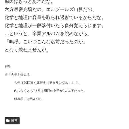
原因はきっとあれだな。
六方最密充填だの、エルブールズ山脈だの、
化学と地理に容量を取られ過ぎているからだな。
化学と地理が一段落付いたら多分覚えられます。
…というと、卒業アルバムを眺めながら、
「嗚呼、こいつこんな名前だったのか」
となり兼ねませんが。
脚注
※「去年を鑑みる」
去年は20回近く席替え（男女ランダム）して、
内少なくとも7,8回は周囲の女子が2人以下だった。
確率的には約3.5％。
日常