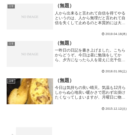
無いのが玉に瑕...
（無題）
日常
人から出来ると言われて自信を得てやる
というのは、人から無理だと言われて自
信を失くして止めるのと本質的には大し
て変わらないんじゃないだろうか。…い
や、対偶じゃなくて裏だから本質的に違
2019.04.18(木)
う命題である可能性はあるか。そんな良
く分からないことが浮かん...
（無題）
日常
一昨日の日記を書き上げました。こちら
からどうぞ。今日は昼に勉強をしてか
ら、夕方になったら人を迎えに北千住駅
へ。まずやって来たのはＹＲ（常滑）。
実は去年、ＷＳ宅で鍋をやってから鍋に
2018.01.06(土)
ハマった時期があり、ＹＲに声を掛けて
鍋の約束をしていたのです。...
（無題）
日常
今日は気持ちの良い晴天。気温も12月ら
しからぬ心地良い暖かさで思わず出掛け
たくなってしまいますが、月曜日に物理
数学Ⅲの試験が控えているのでここはぐ
っと我慢して勉強していました。物理数
2015.12.12(土)
学Ⅲはこれまで受けたあらゆる授業の中
でもあの記号論理学Ⅱに...