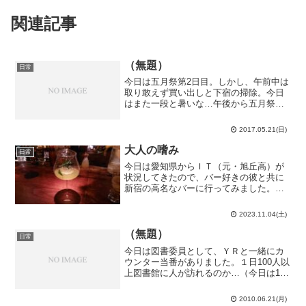
関連記事
（無題）
日常
今日は五月祭第2日目。しかし、午前中は
取り敢えず買い出しと下宿の掃除。今日
はまた一段と暑いな…午後から五月祭
へ。ピアノの会の後輩の演奏を聴いた
り、ＫＴと共に演劇を見に行ったりしま
2017.05.21(日)
した。高校の三年劇で演劇はトラウマだ
ったけど…うーん、東大の演...
大人の嗜み
日常
今日は愛知県からＩＴ（元・旭丘高）が
状況してきたので、バー好きの彼と共に
新宿の高名なバーに行ってみました。入
口からして雰囲気が違う。雑居ビルの中
でここだけ御伽噺の挿絵みたいな様子で
2023.11.04(土)
す。内装もまた凄い。中世スコットラン
ドのウイスキー密造家屋を...
（無題）
日常
今日は図書委員として、ＹＲと一緒にカ
ウンター当番がありました。１日100人以
上図書館に人が訪れるのか…（今日は107
人）僕の中学校では20人に達するか否か
というレベルだったが。こういうところ
2010.06.21(月)
にも差があるのだな。ただ、音楽ＣＤが