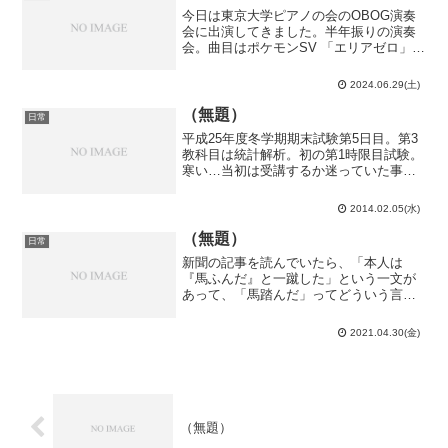
今日は東京大学ピアノの会のOBOG演奏
会に出演してきました。半年振りの演奏
会。曲目はポケモンSV 「エリアゼロ」
「戦闘！エリアゼロのポケモン」ブルー
メンフェルト作曲 幻想練習曲Op.25-2の3
2024.06.29(土)
曲です。ブルーメンフェルトの方は以前
挑戦して挫...
（無題）
日常
平成25年度冬学期期末試験第5日目。第3
教科目は統計解析。初の第1時限目試験。
寒い…当初は受講するか迷っていた事も
あり、結局指定の教科書（必須）を買う
事無く臨んだ試験。果たして、教科書を
2014.02.05(水)
買わずして優は取れるのか？うーん、無
益な挑戦だ。授業で...
（無題）
日常
新聞の記事を読んでいたら、「本人は
『馬ふんだ』と一蹴した」という一文が
あって、「馬踏んだ」ってどういう言い
回し…？「猫踏んじゃった」に掛けてる
のか…？と暫く悩んで、「馬糞（horse
2021.04.30(金)
manure）」のことだと気付きました。
「まん延防止措置...
（無題）