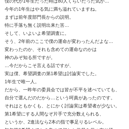
僕の代が1年生だった時は80人くらいだった気が…
今年の1年生はやる気に満ち溢れていますね。
まずは前年度部門長からの説明。
特に手落ち無く説明出来た筈…
そして、いよいよ希望調査に。
そう、2年前のここで僕の運命が変わったんだよな…
変わったのか、それも含めての運命なのかは
神のみぞ知る所ですが。
…今だからこそ言える話ですが、
実は僕、希望調査の第1希望は討論実でした。
1年生で唯一人。
だから、一昨年の委員会では皆が不平を述べていても、
自分で選んだのだから…という呵責があったのです。
それはともかくも、とにかく討論実は希望者が少ない。
第1希望にする人間なぞ片手で充分数えられる、
というか、2進法なら2本の指で事足りるレベル。