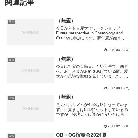
関連記事
（無題）
日常
今日から名古屋大でワークショップ
Future perspective in Cosmology and
Gravityに参加します。新年度が始まった
のに未だ半田に居るのは鬱になって東京
に行く気力を失った…とかではなく、こ
2019.04.02(火)
のワークショップに参...
（無題）
日常
今日は祖父の百箇日。という事で、西春
へ。おっさまがお経をあげている間、愛
犬が不思議な挙動を見せていました。犬
もお経で何かを感じるのだろうか…その
後はひたすら勉強していました。お盆休
2017.08.12(土)
みなのに全然休みじゃないな…
（無題）
日常
最近生活リズムが4:50起床になっていま
す。目覚ましは5:30にセットしているの
ですが。寝坊よりは遥かに良いとは言
え、流石に眠い…今日は最後の調理実習
でした。作ったのはベイクドチーズケー
2011.02.03(木)
キ。材料をミキサーで混ぜてオーブンで
焼くだけという、失...
OB・OG演奏会2024夏
日常