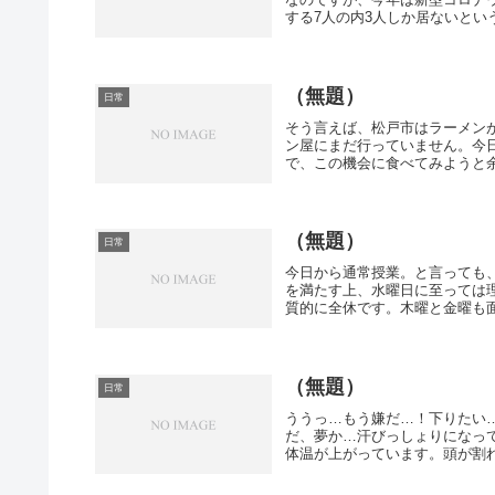
する7人の内3人しか居ないという
（無題）
日常
そう言えば、松戸市はラーメン
ン屋にまだ行っていません。今
で、この機会に食べてみようと余
（無題）
日常
今日から通常授業。と言っても
を満たす上、水曜日に至っては
質的に全休です。木曜と金曜も面
（無題）
日常
ううっ…もう嫌だ…！下りたい
だ、夢か…汗びっしょりになっ
体温が上がっています。頭が割れ