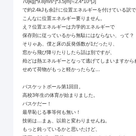
70[kg]*9.8[m/s
]*3.5[m]≒2.4*10
[J]
で約2.4kJも余計に位置エネルギーを付けている訳
こんなに位置エネルギー要りません。
え？位置エネルギーは力学的エネルギーで
保存則に従っているから無駄にはならない、って？
そりゃあ、僕と床の反発係数が1だったり、
窓から飛び降りたりしたら話は別ですが、
殆どは熱エネルギーとなって逃げてしまいますから
せめて荷物がもっと軽かったらな…
バスケットボール第1回目。
高校3年生の体育が始まりました。
バスケだー！
最早恥じる事等何も無い！
技術は…まぁ、以前と変わりませんね。
もっと鈍っているかと思いたけど、