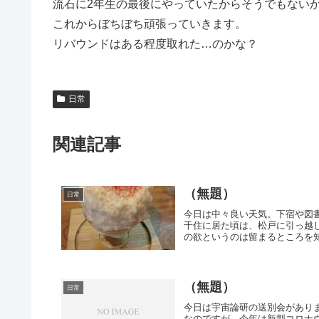
流石に2年生の最後にやっていたからそうでもない
これからぼちぼち頑張っていきます。
リバウンドはある程度取れた…のかな？
日常
関連記事
（無題）
日常
今日は中々良い天気。下宿や図
千住に居た頃は、松戸に引っ越
の欲というのは留まるところを知
（無題）
日常
今日は宇宙論研の送別会があり
なのですが、今年は新型コロナ