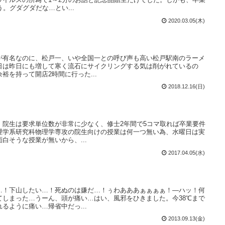
。グダグダだな…とい...
2020.03.05(木)
が有名なのに、松戸一、いや全国一との呼び声も高い松戸駅南のラーメ
日は昨日にも増して寒く流石にサイクリングする気は削がれているの
裕を持って開店2時間に行った...
2018.12.16(日)
、院生は要求単位数が非常に少なく、修士2年間で5コマ取れば卒業要件
理学系研究科物理学専攻の院生向けの授業は何一つ無い為、水曜日は実
白そうな授業が無いから、...
2017.04.05(水)
…！下山したい…！死ぬのは嫌だ…！ぅわあああぁぁぁぁ！―ハッ！何
てしまった…うーん、頭が痛い…はい、風邪をひきました。今38℃まで
るように痛い…帰省中だっ...
2013.09.13(金)