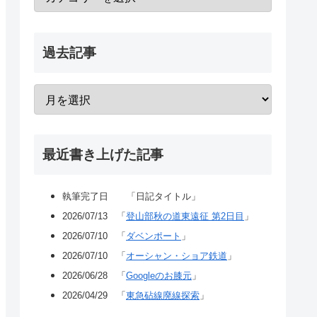
過去記事
最近書き上げた記事
執筆完了日 「日記タイトル」
2026/07/13 「
登山部秋の道東遠征 第2日目
」
2026/07/10 「
ダベンポート
」
2026/07/10 「
オーシャン・ショア鉄道
」
2026/06/28 「
Googleのお膝元
」
2026/04/29 「
東急砧線廃線探索
」