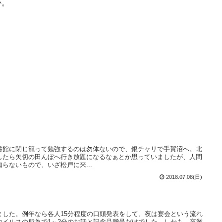
か。
書館に閉じ籠って勉強するのは勿体ないので、銀チャリで手賀沼へ。北
したら矢切の田んぼへ行き放題になるなぁとか思っていましたが、人間
らないもので、いざ松戸に来...
2018.07.08(日)
ました。例年なら各人15分程度の口頭発表をして、夜は宴会という流れ
ウイルスの所為で1～2分のお話と記念品贈呈だけでした。しかも、卒業