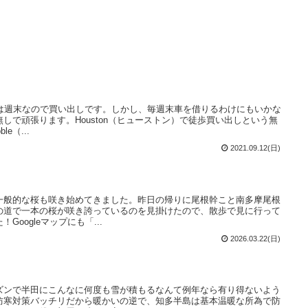
日は週末なので買い出しです。しかし、毎週末車を借りるわけにもいかな
しで頑張ります。Houston（ヒューストン）で徒歩買い出しという無
le（...
2021.09.12(日)
一般的な桜も咲き始めてきました。昨日の帰りに尾根幹こと南多摩尾根
の道で一本の桜が咲き誇っているのを見掛けたので、散歩で見に行って
oogleマップにも「...
2026.03.22(日)
ズンで半田にこんなに何度も雪が積もるなんて例年なら有り得ないよう
防寒対策バッチリだから暖かいの逆で、知多半島は基本温暖な所為で防