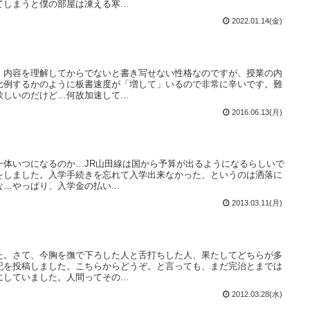
しまうと僕の部屋は凍える寒...
2022.01.14(金)
、内容を理解してからでないと書き写せない性格なのですが、授業の内
比例するかのように板書速度が「増して」いるので非常に辛いです。難
しいのだけど…何故加速して...
2016.06.13(月)
一体いつになるのか…JR山田線は国から予算が出るようになるらしいで
をしました。入学手続きを忘れて入学出来なかった、というのは洒落に
…やっぱり、入学金の払い...
2013.03.11(月)
た。さて、今胸を撫で下ろした人と舌打ちした人、果たしてどちらが多
記を投稿しました。こちらからどうぞ。と言っても、まだ完治とまでは
していました。人間ってその...
2012.03.28(水)