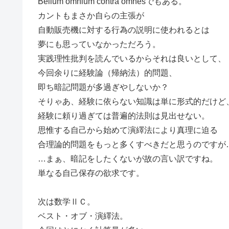
Bellum omnium contra omnesでもある。
カントもまさか自らの主張が
自動販売機に対する行為の説明に使われるとは
夢にも思っていなかっただろう。
実践理性批判を読んでいるからそれは良いとして、
今回余りに経験論（帰納法）的問題、
即ち暗記問題が多過ぎやしないか？
そりゃあ、経験に依らない知識は単に形式的だけど
経験に頼り過ぎては普遍的法則は見出せない。
思惟する自己から始めて演繹法により真理に迫る
合理論的問題をもっと多くすべきだと思うのですが
…まぁ、暗記をしたくないが故の言い訳ですね。
単なる自己保存の欲求です。
次は数学ⅡＣ。
ベスト・オブ・演繹法。