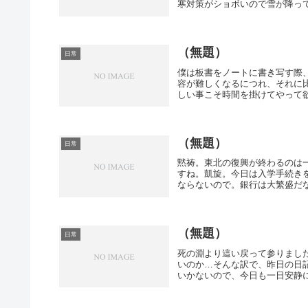
寒対策がショボいので雪が降って
（無題）
日常
僕は板書をノートに書き写す際
容が難しくなるにつれ、それに
しい事こそ時間を掛けてやって欲
（無題）
日常
黙祷。東北の復興が終わるのは
すね。凱旋。今日は入学手続き
ならないので。銀行は大繁盛だな
（無題）
日常
死の淵より這い戻って参りまし
いのか…そんな訳で、昨日の日
いかないので、今日も一日安静に