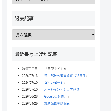
過去記事
最近書き上げた記事
執筆完了日 「日記タイトル」
2026/07/13 「
登山部秋の道東遠征 第2日目
」
2026/07/10 「
ダベンポート
」
2026/07/10 「
オーシャン・ショア鉄道
」
2026/06/28 「
Googleのお膝元
」
2026/04/29 「
東急砧線廃線探索
」