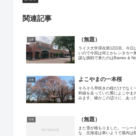
関連記事
（無題）
日常
ライス大学滞在第12日目。今
いので今回は何とかレンタカー無
謀な挑戦で来たのはBarnes & Nob
よこやまの一本桜
日常
そろそろ早咲きの桜だけでなく
幹線を走っていた際によこやま
みます。確かこの辺りに…あった！G
（無題）
日常
また雪が積もりました。一シー
な…北海道は寒いようで屋内は