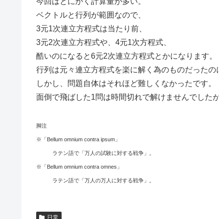
今回はとにかく計算量が多い。
ベクトルと行列が範囲なので、
3元1次連立方程式は当たり前、
3元2次連立方程式や、4元1次方程式、
酷いのになると6元2次連立方程式とかになります。
行列は元々連立方程式を楽に解く為のものだったの
しかし、問題自体はそれほど難しくなかったです。
面倒で飛ばした1問は時間切れで解けませんでした
脚注
※「Bellum omnium contra ipsum」
ラテン語で「万人の試験に対する戦争」。
※「Bellum omnium contra omnes」
ラテン語で「万人の万人に対する戦争」。
日常