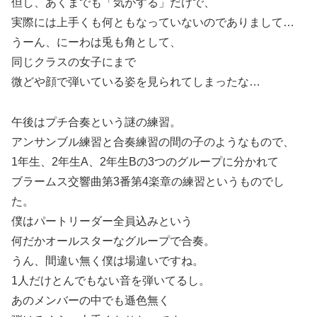
但し、あくまでも「気がする」だけで、
実際には上手くも何ともなっていないのでありまして…
うーん、にーわは兎も角として、
同じクラスの女子にまで
微どや顔で弾いている姿を見られてしまったな…
午後はプチ合奏という謎の練習。
アンサンブル練習と合奏練習の間の子のようなもので、
1年生、2年生A、2年生Bの3つのグループに分かれて
ブラームス交響曲第3番第4楽章の練習というものでし
た。
僕はパートリーダー全員込みという
何だかオールスターなグループで合奏。
うん、間違い無く僕は場違いですね。
1人だけとんでもない音を弾いてるし。
あのメンバーの中でも遜色無く