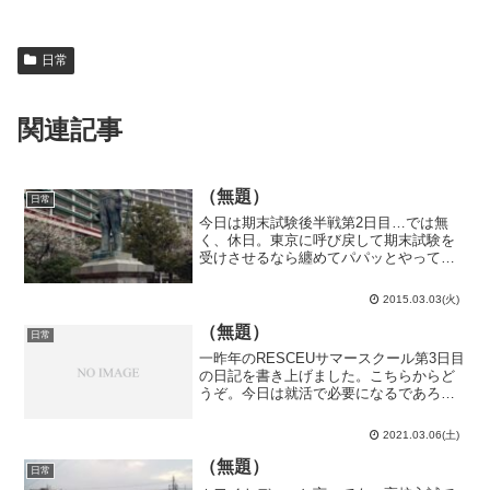
日常
関連記事
（無題）
日常
今日は期末試験後半戦第2日目…では無
く、休日。東京に呼び戻して期末試験を
受けさせるなら纏めてパパッとやってし
まって欲しいものなのですが。しかも、
残っているのは1教科のみ。これが量子力
2015.03.03(火)
学や物理数学なら丸1日くらい軽く勉強出
来ますが、物理実験学...
（無題）
日常
一昨年のRESCEUサマースクール第3日目
の日記を書き上げました。こちらからど
うぞ。今日は就活で必要になるであろう
スーツを西春へ取りに行きました。大抵
のオンライン説明会は私服指定でいつス
2021.03.06(土)
ーツが必要になるのか良く分かりません
が、あるに越したこ...
（無題）
日常