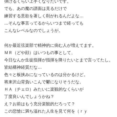
弾けるくらい上手くなりたいです。
でも、あの魔の譜面は見るだけで
練習する意欲を著しく削がれるんだよな…
…そんな事言ってるからいつまで経っても
こんなレベルなのでしょうが。
何か最近弦楽部で精神的に病む人が増えてます。
ＭＲ（どや顔）はいつもの事として、
今日なんか生徒指揮が指揮を降りたいとまで言ってたし。
皆結構神経質だな…
色々と板挟みになっているのは分かるけど。
将来沢山背負いこんで鬱になりそうだな。
ＨＡ（チェロ）みたいに楽観的なくらいが
丁度良いんでしょうかね？
え？お前はもう充分楽観的だろって？
この悲愴に満ち溢れた人生を見て何を（ｒｙ