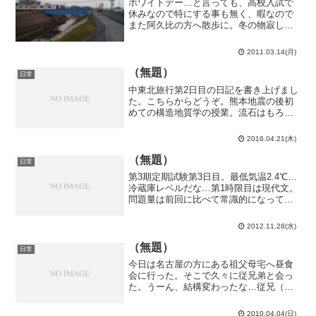
ホワイトデー…と言っても、高校入試で
休みなので特にする事も無く、暇なので
また阿久比の方へ散歩に。冬の物寂しい
景色から、少しずつ春の息吹を感じさせ
るような景色になってきたこの頃。お、
2011.03.14(月)
この風景良いな。とか思って写真を撮っ
てもみるも、うーん、何か...
（無題）
日常
中東北旅行第2日目の日記を書き上げまし
た。こちらからどうぞ。熊本地震の後初
めての構造地質学の授業。流石はもろに
地震を扱う学科の先生だけあって余震が
収まらない内に熊本に行かねばならない
2016.04.21(木)
という事で来週は休講になるのだそうで
す。今週行かなくて良か...
（無題）
日常
第3期定期試験第3日目。最低気温2.4℃…
冷蔵庫レベルだな…第1時限目は現代文。
問題量は前回に比べて常識的になってい
ましたが、短歌を作れって問題としてど
うなの…仮初めの 題で詠ひし 此の短歌心
2012.11.28(水)
無かりて 何ぞ意味在るこれをやりたいが
為に最後無...
（無題）
日常
今日は名古屋の方にある祖父母宅へ昼食
会に行った。そこで久々に従兄弟と会っ
た。うーん、結構変わったな…従兄（同
い年）はＳ高校に進学するのだとか。だ
としたら、通学の時に会うことは…無さ
2010.04.04(日)