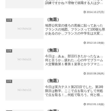
訓練ですかね？理物で就職する人は少な
そうだけど…今日の授業後は理物で初の
コンパがありました。機械情報工学科
2014.10.27(月)
（機械B）のコンパもあったらしく、渋谷
のマーク下で...
（無題）
日常
地歴公民室の後ろの黒板に貼ってあった
フランスの地図。フランスって100個も県
があるのか…フランスの中学生は大変だ
ろうな。一応、県の上に22の地域圏なる
ものがあるそうですが。でも、州名とか
2012.10.19(金)
って米中くらいしか聞かないな。そう言
えば、中国って幾つ...
（無題）
日常
今日は…あぁ、部活行きたかったなぁ…
何と言うか…疲れた…心の中でブラーム
ス交響曲第１番第１楽章とかラフマニノ
フピアノ協奏曲第２番第１楽章とかプロ
コフィエフトッカータが鳴り響いている
2010.08.26(木)
気がする…鬱だ…そういう訳で、もうお
分かりかと思いますが、今...
（無題）
日常
今日は実力テスト第2日目でした。第1時
限目は数学。ここで点を取らずして何処
で点を取る！…何処で取ろう。何と積分
の問題が1問も無し。微分も申し訳程度に
小問で出されたのみ。数学Ⅲ分野からの
2012.01.13(金)
出題は皆無。数学ⅠＡからの出題が大多
数。先生は僕に何か恨...