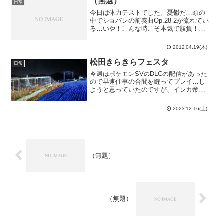
（無題）
日常
今日は体力テストでした。憂鬱だ…頭の
中でショパンの前奏曲Op.28-2が流れてい
る…いや！こんな時こそ本気で勝負！も
っと熱くなれよ！で、結果がこちら。
（括弧内は前年比。）身長：173.6cm
2012.04.19(木)
（+1.1cm）体重：58.0kg （-1.0k...
松田きらきらフェスタ
日常
今週はポケモンSVのDLCの配信があった
ので早速仕事の合間を縫ってプレイ…し
ようと思っていたのですが、インカ帝国
の石積並みに仕事の合間が無くて平日は
手を付けられませんでした。社会人の哀
2023.12.16(土)
しみ。せめてもの気分転換にと在宅勤務
の日の定時後に近所を...
（無題）
（無題）