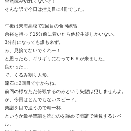
全然読み切れてないぞ！
そんな訳で今日は控え目に4冊でした。
午後は東海高校で2回目の合同練習。
余裕を持って15分前に着いたら他校生徒しかいない。
3分前になっても誰も来ず。
み、見捨てないでくれー！
と思ったら、ギリギリになってＫＲが来ました。
良かった…
で、くるみ割り人形。
流石に2回目ですからね。
前回の様なただ傍観するのみという失態は犯しませんよ。
が、今回はとんでもないスピード。
楽譜を目で追うので精一杯、
というか最早楽譜を読むのを諦めて暗譜で勝負するレベ
ル。