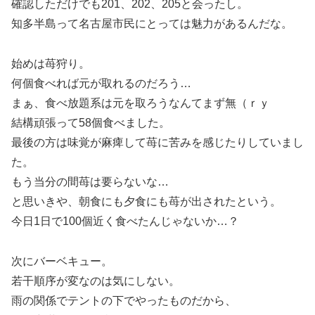
確認しただけでも201、202、205と会ったし。
知多半島って名古屋市民にとっては魅力があるんだな。
始めは苺狩り。
何個食べれば元が取れるのだろう…
まぁ、食べ放題系は元を取ろうなんてまず無（ｒｙ
結構頑張って58個食べました。
最後の方は味覚が麻痺して苺に苦みを感じたりしていまし
た。
もう当分の間苺は要らないな…
と思いきや、朝食にも夕食にも苺が出されたという。
今日1日で100個近く食べたんじゃないか…？
次にバーベキュー。
若干順序が変なのは気にしない。
雨の関係でテントの下でやったものだから、