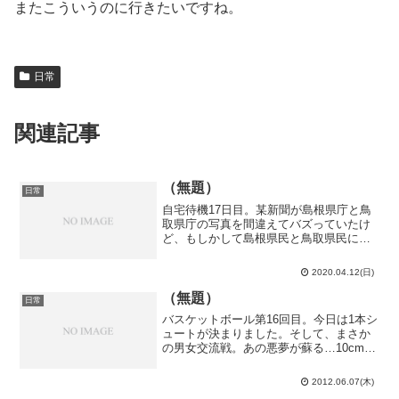
またこういうのに行きたいですね。
日常
関連記事
（無題）
日常
自宅待機17日目。某新聞が島根県庁と鳥
取県庁の写真を間違えてバズっていたけ
ど、もしかして島根県民と鳥取県民に周
知徹底したいことがある時は、両者を敢
えて取り違えることでより多くの県民の
2020.04.12(日)
関心を惹けるのかな？今日は雨天。散歩
もそんなに遠くへは行け...
（無題）
日常
バスケットボール第16回目。今日は1本シ
ュートが決まりました。そして、まさか
の男女交流戦。あの悪夢が蘇る…10cm近
くは身長差があるであろう女子にシュー
トを阻止されるというのは中々の屈辱で
2012.06.07(木)
すね。尚、僕が相手より10cm上です。ま