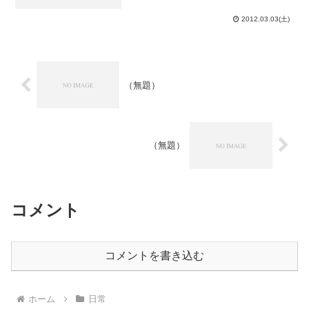
来て明日のコンクールの曲を練習しまし
た。自宅に高校の友達が来るのは2回目
2012.03.03(土)
（意図しないものを含めれば3回目）で
す。基本的に来る者は拒ま...
（無題）
（無題）
コメント
コメントを書き込む
ホーム
日常