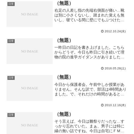
ぁ、向こうは...
（無題）
日常
右足の人差し指の先端右側面が痛い…靴
は別に小さくないし、踏まれた覚えも無
いし、寝ている間に壁にでもぶつけたの
かな？バレーボール第19回目。とにかく
風が強かったです。ミスの原因の8割方は
2012.10.24(水)
風です。きっとそうです。ＫＳは笑いを
とってミスを誘おうと...
（無題）
日常
一昨日の日記を書き上げました。こちら
からどうぞ。今日も昨日に引き続いて理
物の院の進学ガイダンスがありました。
今日はA1（素粒子論）とA2（加速器実
験）の講演を聞いて、午後はサブコース
2016.05.28(土)
毎に分かれて相談会。もっと色々回った
方が良かったのかも知れ...
（無題）
日常
今日から保護者会。午前中しか授業があ
りません。そんな訳で、部活は4時間あり
ました。で、それだけの時間があるとい
う事で、今日の合奏はハンガリー舞曲第5
番に着手し、そして、初めてブラームス
2010.12.16(木)
交響曲第1番を全楽章通して弾きました。
1曲の演奏時間約5...
（無題）
日常
そう言えば、今日は雛祭りだったな…す
っかり忘れていた。まぁ、男子には特に
縁の無い話ですね。今日は自宅にＦＭが