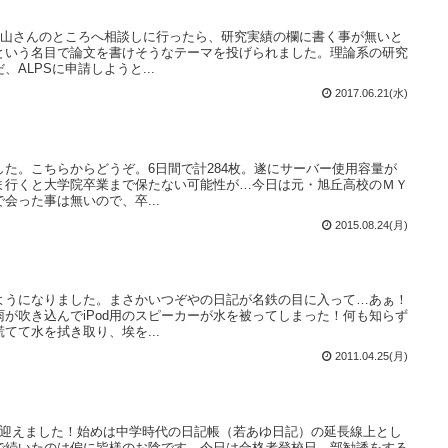
横山さんのところへ相談しに行ったら、研究実績の欄に書く事が無いと
という名目で論文を書けそうなテーマを投げられました。理論系の研究
ALPSに申請しようと...
2017.06.21(水)
た。こちらからどうぞ。6日間で計284枚。遂にサーバー使用容量が
まま行くと大学院卒業まで保たない可能性が…今日は元・旭丘高校のＭＹ
会った事は無いので、卒...
2015.08.24(月)
ようになりました。まさかいつぞやの日記が名鉄の目に入って…あぁ！
が吹き込んでiPod用のスピーカーが水を被ってしまった！何も知らず
てて水を拭き取り、埃を...
2011.04.25(月)
を迎えました！始めは中学時代の日記帳（若あゆ日記）の延長線上とし
で続いたのは偏に皆様のお陰です。今日は合格者登校日。部勧誘をする