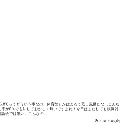
6.8℃ってどういう事なの…体育館とかはまるで蒸し風呂だな…こんな
功率が0％でも決しておかしく無いですよね！今日はまたしても模擬討
論会では無い。こんなの...
2010.09.03(金)