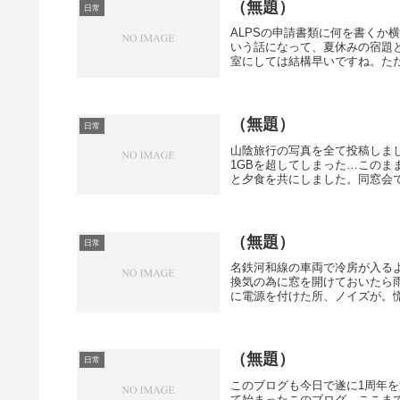
（無題）
日常
ALPSの申請書類に何を書くか
いう話になって、夏休みの宿題
室にしては結構早いですね。ただ、
（無題）
日常
山陰旅行の写真を全て投稿しまし
1GBを超してしまった…この
と夕食を共にしました。同窓会で
（無題）
日常
名鉄河和線の車両で冷房が入る
換気の為に窓を開けておいたら雨
に電源を付けた所、ノイズが。慌
（無題）
日常
このブログも今日で遂に1周年
て始まったこのブログ。ここま