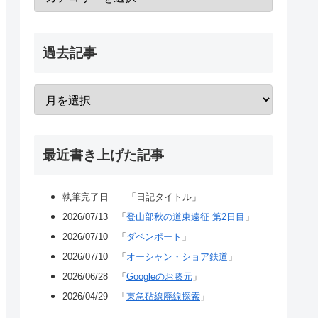
過去記事
最近書き上げた記事
執筆完了日 「日記タイトル」
2026/07/13 「
登山部秋の道東遠征 第2日目
」
2026/07/10 「
ダベンポート
」
2026/07/10 「
オーシャン・ショア鉄道
」
2026/06/28 「
Googleのお膝元
」
2026/04/29 「
東急砧線廃線探索
」