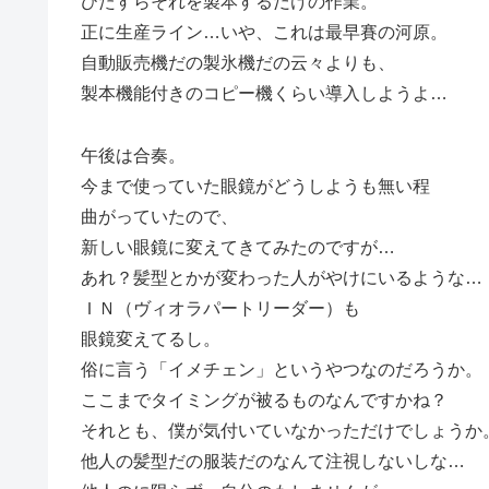
ひたすらそれを製本するだけの作業。
正に生産ライン…いや、これは最早賽の河原。
自動販売機だの製氷機だの云々よりも、
製本機能付きのコピー機くらい導入しようよ…
午後は合奏。
今まで使っていた眼鏡がどうしようも無い程
曲がっていたので、
新しい眼鏡に変えてきてみたのですが…
あれ？髪型とかが変わった人がやけにいるような…
ＩＮ（ヴィオラパートリーダー）も
眼鏡変えてるし。
俗に言う「イメチェン」というやつなのだろうか。
ここまでタイミングが被るものなんですかね？
それとも、僕が気付いていなかっただけでしょうか
他人の髪型だの服装だのなんて注視しないしな…