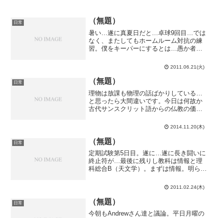
（無題）
日常
暑い…遂に真夏日だと…卓球9回目…では
なく、またしてもホームルーム対抗の練
習。僕をキーパーにするとは…愚か者
め。これで敗北の可能性が完璧に潰えて
しまったとも知らずに…！勿論、上の文
2011.06.21(火)
の主語は「相手チーム」です。と言う
か、本気で僕をキーパーにす...
（無題）
日常
理物は放課も物理の話ばかりしている…
と思ったら大間違いです。今日は何故か
古代サンスクリット語からの仏教の価値
観についての話し合いになりました。理
物の興味対象は計り知れない。雑談で盛
2014.11.20(木)
り上がる為に必須と言っても過言では無
いので理物に進学するなら...
（無題）
日常
定期試験第5日目。遂に…遂に長き闘いに
終止符が…最後に残りし教科は情報と理
科総合B（天文学）。まずは情報。明らか
に舐めてるだろ！というような問題でし
た。まぁ、情報で留年してもらっても困
2011.02.24(木)
るだろうしな…そして、最終教科理科総
合B。問．2.6と-...
（無題）
日常
今朝もAndrewさん達と議論。平日月曜の