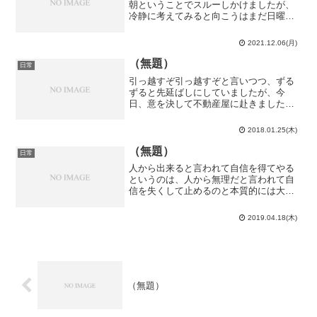
朝ということでスルーしかけましたが、
冷静に考えてみると向こうはまだ日曜日
では…？逆に向こうが平日である金曜夕
方（日本の土曜朝）は議論しようと持ち
2021.12.06(月)
掛けてこなかったし…ライス大学に滞在
していた時からそう...
（無題）
日常
引っ越すぞ引っ越すぞと言いつつ、ずる
ずると先延ばしにしていましたが、今
日、意を決して不動産屋に赴きました。
ランチミーティングが終わってから南流
山へ。勿論、東京の物件なんかに興味は
2018.01.25(木)
ありません。探すのは千葉県北西部の物
件です。今の下宿は駅からそ...
（無題）
日常
人から出来ると言われて自信を得てやる
というのは、人から無理だと言われて自
信を失くして止めるのと本質的には大し
て変わらないんじゃないだろうか。…い
や、対偶じゃなくて裏だから本質的に違
2019.04.18(木)
う命題である可能性はあるか。そんな良
く分からないことが浮かん...
（無題）