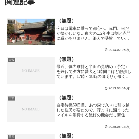
関連記事
（無題）
日常
今日は電車に乗って都心へ。赤門。何だ
か懐かしいな…東大の1,2年生は割と赤門
に縁がありません。浪人で受験している
同級生を茶化そう応援しようかとも思い
ましたが、警備が厳しそうだったので止
2014.02.26(水)
めました。では、何の為にここまで来た
のかって？ロードバイ...
（無題）
日常
最近、体力維持と半田の見納め（予定）
を兼ねて夕方に愛犬と1時間半ほど散歩し
ています。17時～18時の薄明りが凄く好
きなのです。この時間帯に、地元ながら
滅多に歩いた事のない裏路地を歩くと郷
2013.03.04(月)
愁と言うか、何と言うか、何とも言い難
い気持ちになります...
（無題）
日常
自宅待機69日目。あつ森で久々に引っ越
した住民が居たので、貯まりに溜まった
マイルを消費する絶好の機会だし新住民
を求めて離島厳選なるものをしてみる
か！と6月の魚や虫の捕獲も兼ねて意気
2020.06.03(水)
揚々と離島巡りに繰り出したのですが、
僅か5島目で当初の厳選対...
（無題）
日常