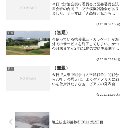
今日は討論会実行委員会と図書委員会読
書会班の合同で、プチ模擬討論会があり
ました。テーマは「Ａ高校と私たち
4.5」。Ａ高校の自由について討論しまし
た。こういう討論、話し合い、努力の下
2010.06.18(金)
にＡ高校の自由は保持されているのだ
な…一年生は初の弦楽セレナ...
（無題）
日常
今使っている携帯電話（ガラケー）が海
外でのサービスを終了してしまい、かつ
今月末までが2年に1度の契約更新期間な
ので、これを機会に機種変更する事にし
ました。という訳で松戸駅前の店舗へ。
2018.05.27(日)
口車に乗せられて変なプランを契約させ
られないよう入念に下調...
（無題）
日常
今日で大東亜戦争（太平洋戦争）開戦か
ら70年。今思えば、よくぞアメリカに戦
いを仕掛けたよなぁ…ピアノの発表会の
日程が正式に決まりました。・日時 平
成23年12月24日(土) 開場13:10、開演
2011.12.08(木)
13:30・場所 ゆめたろうプラザ（武豊町
民会...
旭丘弦楽部部旅行2011 第2日目