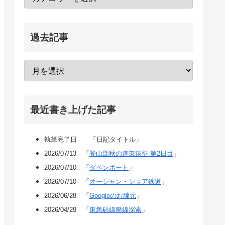
過去記事
最近書き上げた記事
執筆完了日 「日記タイトル」
2026/07/13 「
登山部秋の道東遠征 第2日目
」
2026/07/10 「
ダベンポート
」
2026/07/10 「
オーシャン・ショア鉄道
」
2026/06/28 「
Googleのお膝元
」
2026/04/29 「
東急砧線廃線探索
」