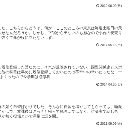
2019.06.02(日)
した。こちらからどうぞ。何か、ここのところの東京は毎週土曜日の天
らせなんだろうか。しかし、下宿から出ないのも癪なので小台の安売り
強くて傘が役に立たない…ず...
2017.05.13(土)
で履修登録した筈なのに、それが反映されていない…国際関係史とスポ
の他の科目は早めに履修登録しておいたのは不幸中の幸いだったな…一
まくったので今学期は必修科...
2014.04.20(日)
例の如く自習ばかりでした。そんなに自習を増やしてもらっても、睡魔
すが…で、放課後はさっさと帰って勉強…ではなく、討論実で話し合
が無く役場とかで満足に話を聞...
2011.09.09(金)