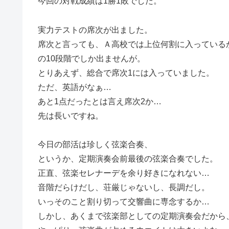
今回の対戦成績は1勝1敗でした。
実力テストの席次が出ました。
席次と言っても、Ａ高校では上位何割に入っている
の10段階でしか出ませんが。
とりあえず、総合で席次1には入っていました。
ただ、英語がなぁ…
あと1点だったとは言え席次2か…
先は長いですね。
今日の部活は珍しく弦楽合奏、
というか、定期演奏会前最後の弦楽合奏でした。
正直、弦楽セレナーデを余り好きになれない…
音階だらけだし、荘厳じゃないし、長調だし。
いっそのこと割り切って交響曲に専念するか…
しかし、あくまで弦楽部としての定期演奏会だから