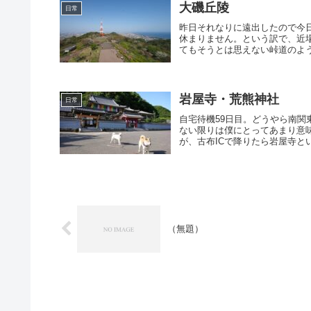
大磯丘陵
日常
昨日それなりに遠出したので今
休まりません。という訳で、近
てもそうとは思えない峠道のよう
岩屋寺・荒熊神社
日常
自宅待機59日目。どうやら南
ない限りは僕にとってあまり意
が、古布ICで降りたら岩屋寺とい
（無題）