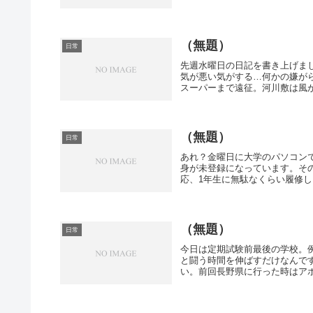
（無題）
日常
先週水曜日の日記を書き上げま
気が悪い気がする…何かの嫌が
スーパーまで遠征。河川敷は風が
（無題）
日常
あれ？金曜日に大学のパソコン
身が未登録になっています。そ
応、1年生に無駄なくらい履修し
（無題）
日常
今日は定期試験前最後の学校。
と闘う時間を伸ばすだけなんで
い。前回長野県に行った時はアポ