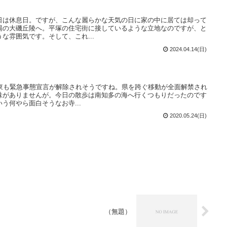
日は休息日。ですが、こんな麗らかな天気の日に家の中に居ては却って
場の大磯丘陵へ。平塚の住宅街に接しているような立地なのですが、と
な雰囲気です。そして、これ...
2024.04.14(日)
関東も緊急事態宣言が解除されそうですね。県を跨ぐ移動が全面解禁され
味がありませんが。今日の散歩は南知多の海へ行くつもりだったのです
う何やら面白そうなお寺...
2020.05.24(日)
（無題）