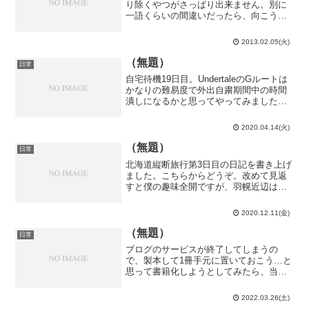
り除くやつがさっぱり出来ません。別に
一語くらいの間違いだったら、向こうの
人なら文脈で分かってくれるでしょう。
寧ろ、外国人の愛嬌としてウケるかも知
2013.02.05(火)
れません。そんな重箱の隅をつつくよう
な…と理系らしからぬ事を...
（無題）
日常
自宅待機19日目。UndertaleのGルートは
かなりの難易度で外出自粛期間中の時間
潰しになるかと思ってやってみました
が、Undyne the Undying戦15分のSans戦
30分で終わってしまいました。いや、1つ
2020.04.14(火)
の戦闘で30分は普通に...
（無題）
日常
北海道縦断旅行第3日目の日記を書き上げ
ました。こちらからどうぞ。改めて見返
すと僕の趣味全開ですが、羽幌近辺は本
当にこういう観光地（？）しか無いんで
す。そういう土地なんです。今日は前に
2020.12.11(金)
考えていた案が計算出来そうな雰囲気に
なったので、もう少しで...
（無題）
日常
ブログのサービスが終了してしまうの
で、製本して1冊手元に置いておこう…と
思って書籍化しようとしてみたら、当然
と言うべきか1冊に収まり切る訳もなく、
最大480ページというページ数の上限に阻
2022.03.26(土)
まれて手作業で50冊くらいに分冊する必