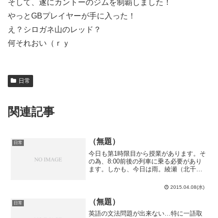
そして、遂にカントーのジムを制覇しました！
やっとGBプレイヤーが手に入った！
え？シロガネ山のレッド？
何それおい（ｒｙ
日常
関連記事
（無題）
日常
今日も第1時限目から授業があります。そ
の為、8:00前後の列車に乗る必要があり
ます。しかも、今日は雨。綾瀬（北千住
の1駅前）始発なのにドアが閉まらないレ
ベルの混みっぷり。これが千代田線の通
2015.04.08(水)
勤ラッシュか…東大が時間割を変更した
所為で通勤ラッシ...
（無題）
日常
英語の文法問題が出来ない…特に一語取