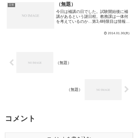
要があるようです...
（無題）
日常
今日は補講の日でした。試験開始後に補
講があるという謎日程。教務課は一体何
を考えているのか…第3,4時限目は情報科
学の補講。3時間20分に渡る補講ですが、
全て試験範囲外です。出席するかどうか
2014.01.30(木)
少し悩みましたが、勉強を本分とする大
学生として出席。...
（無題）
（無題）
コメント