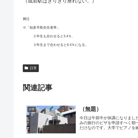
（成岩駅はぎりぎり座れない。）
脚注
※「知多半島在住者率」
２年生も合わせると3.4％、
３年生まで合わせると6.4％になる。
日常
関連記事
（無題）
日常
今日は午前中が休講になりまし
みの旅行のビザを申請すべく朝
だけなのです。大学でピアノを練