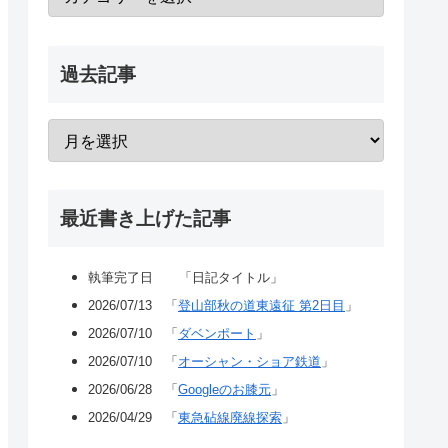
過去記事
最近書き上げた記事
執筆完了日 「日記タイトル」
2026/07/13 「
登山部秋の道東遠征 第2日目
」
2026/07/10 「
ダベンポート
」
2026/07/10 「
オーシャン・ショア鉄道
」
2026/06/28 「
Googleのお膝元
」
2026/04/29 「
東急砧線廃線探索
」