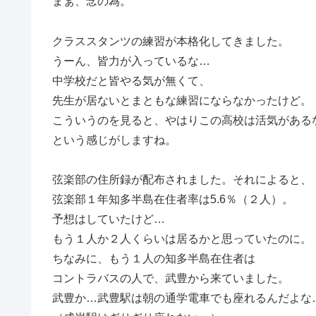
まぁ、念の為。
クラススタンツの練習が本格化してきました。
うーん、皆力が入っているな…
中学校だと皆やる気が無くて、
先生が居ないとまともな練習にならなかったけど。
こういうのを見ると、やはりこの高校は活気がある
という感じがしますね。
弦楽部の住所録が配布されました。それによると、
弦楽部１年知多半島在住者率は5.6％（２人）。
予想はしていたけど…
もう１人か２人くらいは居るかと思っていたのに。
ちなみに、もう１人の知多半島在住者は
コントラバスの人で、武豊から来ていました。
武豊か…武豊駅は朝の通学電車でも座れるんだよな