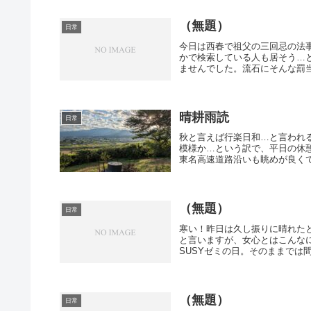
（無題）
日常
今日は西春で祖父の三回忌の法
かで検索している人も居そう…と
ませんでした。流石にそんな罰当
晴耕雨読
日常
秋と言えば行楽日和…と言われ
模様か…という訳で、平日の休
東名高速道路沿いも眺めが良くて
（無題）
日常
寒い！昨日は久し振りに晴れた
と言いますが、女心とはこんな
SUSYゼミの日。そのままでは間
（無題）
日常