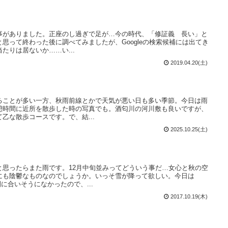
事がありました。正座のし過ぎで足が…今の時代、「修証義 長い」と
思って終わった後に調べてみましたが、Googleの検索候補には出てき
たりは居ないか……い...
2019.04.20(土)
ることが多い一方、秋雨前線とかで天気が悪い日も多い季節。今日は雨
憩時間に近所を散歩した時の写真でも。酒匂川の河川敷も良いですが、
乙な散歩コースです。で、結...
2025.10.25(土)
と思ったらまた雨です。12月中旬並みってどういう事だ…女心と秋の空
にも陰鬱なものなのでしょうか。いっそ雪が降って欲しい。今日は
に合いそうになかったので、...
2017.10.19(木)