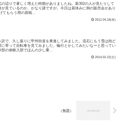
始業式の辺りで著しく増えた時期がありましたね。新302の人が見たりして
誰が見ているのか、かなり謎ですが。今日は昼休みに例の販売会があり
てもらう用の原稿...
2012.04.18(水)
う訳で、久し振りに甲州街道を東進してみました。流石にもう雪は殆ど
屋に寄って自転車を見てみました。輪行とかしてみたいなーと思ってい
部の体験入部でほんの少し乗...
2014.02.22(土)
（無題）