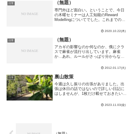
年の時は半分より上にいた...
（無題）
日常
専門外ほど面白い。ということで、今日
の木曜セミナーは人工知能のReward
Modellingについてでした。これまでの人
工知能の訓練では損失関数（結果がどれ
くらい駄目かの判定）を人間が最初に定
2020.10.22(木)
義してやって、人工知能は失敗を繰り返
す内に損失...
（無題）
日常
アカギの影響なのか何なのか、俄にクラ
スで麻雀が流行り出しています。麻雀
か…あれ、ルールがさっぱり分からない
んだよな…数あるテーブルゲームの中で
も突出してルールが複雑だと思うのだけ
2012.01.17(火)
ど、その割には大昔からずっと続いてい
るのは何故だろう？将棋にし...
裏山散策
日常
今週は久し振りの出張がありました。出
張は休日の話ではないので詳しい日記に
はしませんが、1枚だけ載せておきたい写
真があって…隙間時間を見付けて行った
石巻市の日和山公園からの景色です。こ
2023.11.03(金)
こは10年前（2013/3/30）と7年前
（2016/12...
（無題）