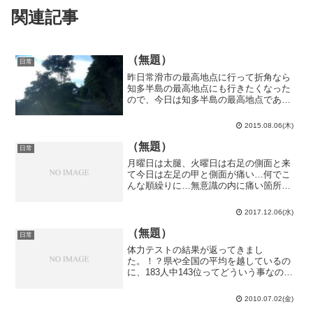
関連記事
（無題）
日常
昨日常滑市の最高地点に行って折角なら
知多半島の最高地点にも行きたくなった
ので、今日は知多半島の最高地点である
高峰山に行ってみる事にしました。雨が
降りそうな空模様だったので自動車で出
2015.08.06(木)
発。国道247号で南に向かいます。自転車
でも徒歩でも通った事...
（無題）
日常
月曜日は太腿、火曜日は右足の側面と来
て今日は左足の甲と側面が痛い…何でこ
んな順繰りに…無意識の内に痛い箇所を
庇って歩くからそれ以外の場所に負担を
掛けているのでしょうか。満員電車で踏
2017.12.06(水)
ん張るのが辛い…あまりに混むと踏ん張
る必要さえなくなるけど。...
（無題）
日常
体力テストの結果が返ってきまし
た。！？県や全国の平均を越しているの
に、183人中143位ってどういう事なの…
校内で平均より上なのは立ち幅跳び
（235cm）だけでした。（身長、座高も
2010.07.02(金)
平均以上ではあるが。）これでも中学３