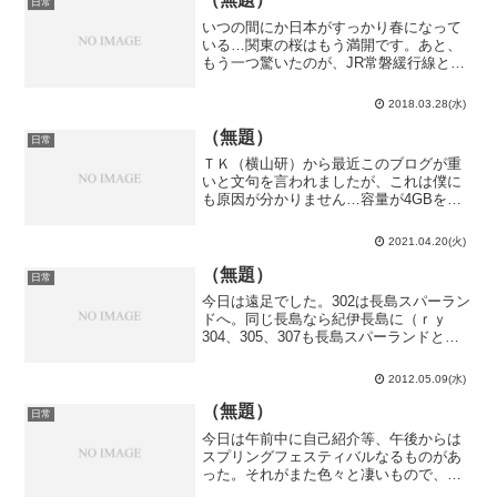
日常
いつの間にか日本がすっかり春になって
いる…関東の桜はもう満開です。あと、
もう一つ驚いたのが、JR常磐緩行線と東
京メトロ千代田線から小田急線への直通
列車が滅茶苦茶増えていた事。伊勢原と
2018.03.28(水)
か向ヶ丘遊園なんて行き先あったっ
け…？小田急が複々線化して...
（無題）
日常
ＴＫ（横山研）から最近このブログが重
いと文句を言われましたが、これは僕に
も原因が分かりません…容量が4GBを超
えたのが原因なのでしょうか。ただ、ブ
ログ内の記事同士のリンクを大量に貼っ
2021.04.20(火)
ているから、引っ越すに引っ越せないん
だよな…就職を機に新し...
（無題）
日常
今日は遠足でした。302は長島スパーラン
ドへ。同じ長島なら紀伊長島に（ｒｙ
304、305、307も長島スパーランドとい
う。何故こんなに長島が人気なんだ？ど
うせ長島なら（ｒｙ8:20に集合。おー、
2012.05.09(水)
もう既に幾らか人が……ん？パトカー？
何か住民の...
（無題）
日常
今日は午前中に自己紹介等、午後からは
スプリングフェスティバルなるものがあ
った。それがまた色々と凄いもので、何
かバンドが５グループくらい出たり、コ