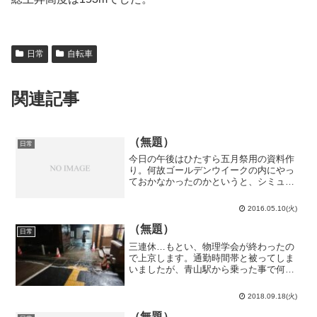
日常
自転車
関連記事
（無題）
日常
今日の午後はひたすら五月祭用の資料作
り。何故ゴールデンウイークの内にやっ
ておかなかったのかというと、シミュレ
ーション結果のデータを半田に持って帰
るのを忘れたからです。あれは失敗だっ
2016.05.10(火)
たな…texのコンパイルとかどうでも良い
事に時間を取られてパ...
（無題）
日常
三連休…もとい、物理学会が終わったの
で上京します。通勤時間帯と被ってしま
いましたが、青山駅から乗った事で何と
か席を確保し、青山-名鉄名古屋と名古屋-
品川で寝ます。品川駅でJR山手線、目黒
2018.09.18(火)
駅で東急目黒線に乗り換えて東京工業大
大岡山キャンパスへ...
（無題）