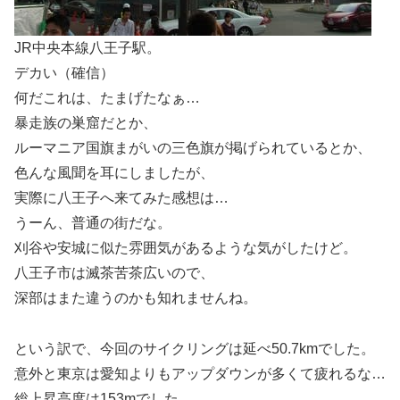
JR中央本線八王子駅。
デカい（確信）
何だこれは、たまげたなぁ…
暴走族の巣窟だとか、
ルーマニア国旗まがいの三色旗が掲げられているとか、
色んな風聞を耳にしましたが、
実際に八王子へ来てみた感想は…
うーん、普通の街だな。
刈谷や安城に似た雰囲気があるような気がしたけど。
八王子市は滅茶苦茶広いので、
深部はまた違うのかも知れませんね。
という訳で、今回のサイクリングは延べ50.7kmでした。
意外と東京は愛知よりもアップダウンが多くて疲れるな…
総上昇高度は153mでした。