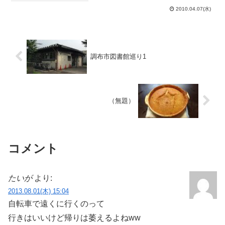
ンビで漫才やる人が居たり、ジャズをや
2010.04.07(水)
るグループがあったり、弦楽四重奏でマ
リオの曲を演奏したり、最...
調布市図書館巡り1
（無題）
コメント
たいが
より:
2013.08.01(木) 15:04
自転車で遠くに行くのって
行きはいいけど帰りは萎えるよねww