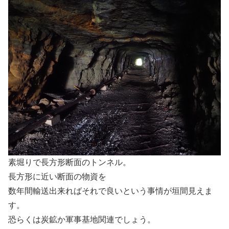
素堀りで長方形断面のトンネル。
長方形に近い断面の物資を
数年間輸送出来ればそれで良いという事情が垣間見えま
す。
恐らくは炭鉱か軍事基地関連でしょう。