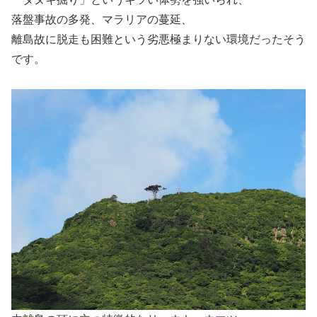
落盤事故の多発、マラリアの蔓延、
離島故に脱走も困難という劣悪極まりない環境だったそう
です。