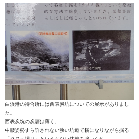
白浜港の待合所には西表炭坑についての展示がありまし
た。
西表炭坑の炭層は薄く、
中腰姿勢すら許されない狭い坑道で横になりながら掘る
「タヌキ掘り」というキツい体勢を強いられ、