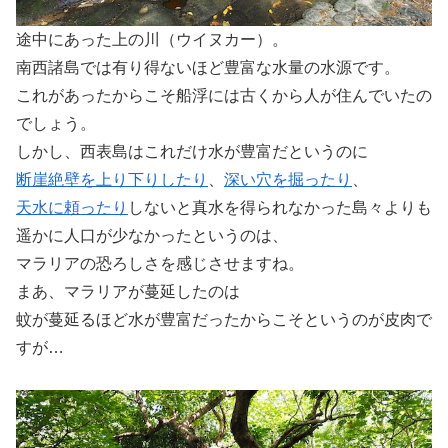
途中にあった上の川（ウイヌカー）。
南西諸島では有り得ないほど豊富な水量の水源です。
これがあったからこそ船浮には古くから人が住んでいたの
でしょう。
しかし、西表島はこれだけ水が豊富だというのに
断崖絶壁を上り下りしたり
、
深い穴を掘ったり
、
天水に頼ったり
しないと真水を得られなかった島々よりも
遥かに人口が少なかったというのは、
マラリアの恐ろしさを感じさせますね。
まあ、マラリアが蔓延したのは
蚊が蔓延るほど水が豊富だったからこそというのが皮肉で
すが…