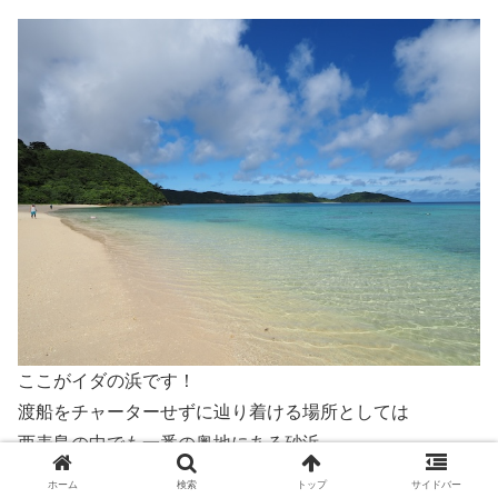
ここがイダの浜です！
渡船をチャーターせずに辿り着ける場所としては
西表島の中でも一番の奥地にある砂浜。
船浮集落も岬の反対にあって近くに人家が無いので
ホーム
検索
トップ
サイドバー