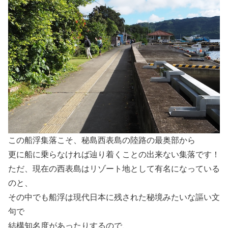
この船浮集落こそ、秘島西表島の陸路の最奥部から
更に船に乗らなければ辿り着くことの出来ない集落です！
ただ、現在の西表島はリゾート地として有名になっている
のと、
その中でも船浮は現代日本に残された秘境みたいな謳い文
句で
結構知名度があったりするので、