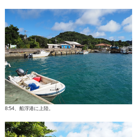
8:54、船浮港に上陸。