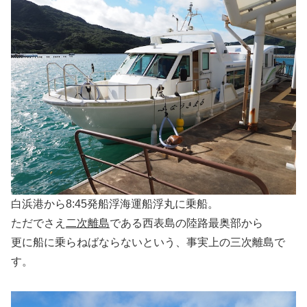
白浜港から8:45発船浮海運船浮丸に乗船。
ただでさえ
二次離島
である西表島の陸路最奥部から
更に船に乗らねばならないという、事実上の三次離島で
す。