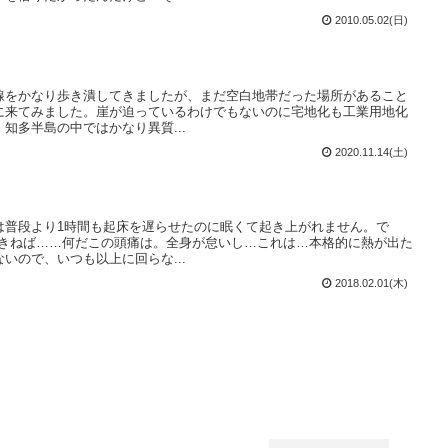
2010.05.02(日)
線をかなり歩き潰してきましたが、まだ空白地帯だった場所があること
に来てみました。崖が迫っているわけでもないのに宅地化も工業用地化
知多半島の中ではかなり異質...
2020.11.14(土)
は普段より1時間も起床を遅らせたのに眠くて起き上がれません。で
起きねば……何だこの頭痛は。全身が怠いし…これは…本格的に熱が出た
いので、いつも以上に回らな...
2018.02.01(木)