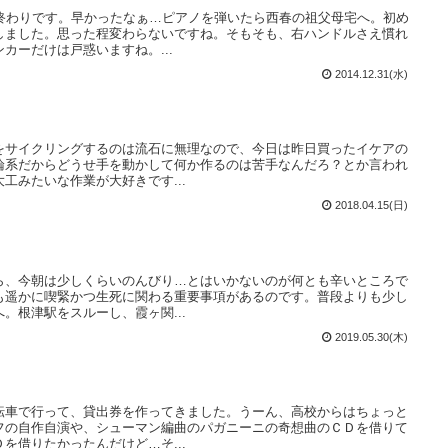
に終わりです。早かったなぁ…ピアノを弾いたら西春の祖父母宅へ。初め
しました。思った程変わらないですね。そもそも、右ハンドルさえ慣れ
カーだけは戸惑いますね。...
2014.12.31(水)
をサイクリングするのは流石に無理なので、今日は昨日買ったイケアの
論系だからどうせ手を動かして何か作るのは苦手なんだろ？とか言われ
工みたいな作業が大好きです...
2018.04.15(日)
ら、今朝は少しくらいのんびり…とはいかないのが何とも辛いところで
も遥かに喫緊かつ生死に関わる重要事項があるのです。普段よりも少し
。根津駅をスルーし、霞ヶ関...
2019.05.30(木)
転車で行って、貸出券を作ってきました。うーん、高校からはちょっと
フの自作自演や、シューマン編曲のパガニーニの奇想曲のＣＤを借りて
を借りたかったんだけど…そ...