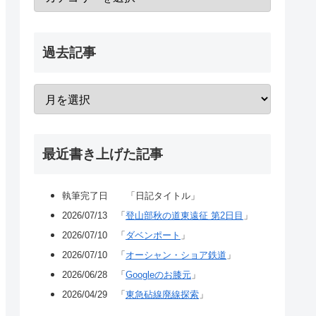
過去記事
最近書き上げた記事
執筆完了日 「日記タイトル」
2026/07/13 「
登山部秋の道東遠征 第2日目
」
2026/07/10 「
ダベンポート
」
2026/07/10 「
オーシャン・ショア鉄道
」
2026/06/28 「
Googleのお膝元
」
2026/04/29 「
東急砧線廃線探索
」