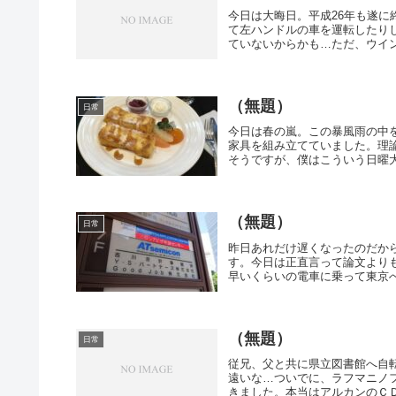
今日は大晦日。平成26年も遂
て左ハンドルの車を運転したり
ていないからかも…ただ、ウイン
（無題）
日常
今日は春の嵐。この暴風雨の中
家具を組み立てていました。理
そうですが、僕はこういう日曜大
（無題）
日常
昨日あれだけ遅くなったのだか
す。今日は正直言って論文より
早いくらいの電車に乗って東京へ
（無題）
日常
従兄、父と共に県立図書館へ自
遠いな…ついでに、ラフマニノ
きました。本当はアルカンのＣＤ