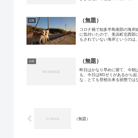
（無題）
日常
コロナ禍で知多半島南部の海岸
に気付いたので、美浜町北西部
もされていない海岸というのは、
（無題）
日常
昨日はかなり早めに寝て、今朝
も、今日はM1ゼミがあるから
な…とても登校出来る状態ではな
（無題）