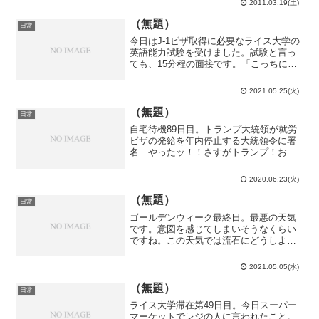
2011.03.19(土)
り、その上、前日になって更に曲が追加
されたりと、何から何ま...
（無題）
日常
今日はJ-1ビザ取得に必要なライス大学の
英語能力試験を受けました。試験と言っ
ても、15分程の面接です。「こっちに来
て研究以外で何かやりたいことは？」と
いう質問に対して「テキサスの広い道で
2021.05.25(火)
シボレーとかダッジみたいなアメリカン
マッスルカーを乗り...
（無題）
日常
自宅待機89日目。トランプ大統領が就労
ビザの発給を年内停止する大統領令に署
名…やったッ！！さすがトランプ！おれ
たちにできないことを平然とやってのけ
るッ！そこにシビれる！あこがれるゥ！
2020.06.23(火)
留学生やポスドク向けのJ-1ビザは対象外
らしいけど、ここま...
（無題）
日常
ゴールデンウィーク最終日。最悪の天気
です。意図を感じてしまいそうなくらい
ですね。この天気では流石にどうしよう
もないので西尾市に抹茶を買いに行った
り、知多半島の古地図に未成線の経路を
2021.05.05(水)
書き込んだりしていました。
（無題）
日常
ライス大学滞在第49日目。今日スーパー
マーケットでレジの人に言われたこと。