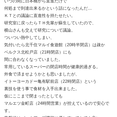
いつの間に日本橋から直進だけで
何処まで到達出来るかという話になったんだ…
ＫＴとの議論に直進性を持たせたい。
研究室に戻ったらＴＨ先輩が蘇生していたので、
横山さんも交えて研究について議論。
ついつい熱中してしまい、
気付いたら北千住マルイ食遊館（20時半閉店）は疎か
ベルクス北松戸店（21時閉店）にも
間に合わなくなっていました。
常用しているスーパーの閉店時間が健康的過ぎる。
外食で済ませようかとも思いましたが、
イトーヨーカドー亀有駅前店（22時閉店）という
裏技を使う事で食材を入手出来ました。
仮にここまで閉まったとしても
マルエツ金町店（24時間営業）が控えているので安心で
す。