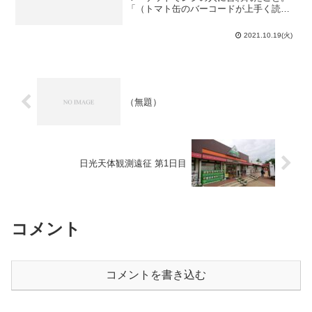
「（トマト缶のバーコードが上手く読み
取れず、）これ幾らだったか覚えて
る？」「えっ？八十何セントかだった気
2021.10.19(火)
がするけど…」「んじゃあ、80セントで
良いわ」それが許されるの...
（無題）
日光天体観測遠征 第1日目
コメント
コメントを書き込む