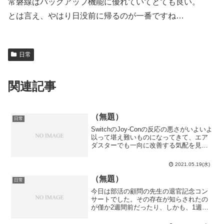
常磐線はバックアップ機能に優れていてとても良い。
とは言え、やはり日没前に帰るのが一番ですね…
日常
関連記事
（無題）
日常
SwitchのJoy-Conの反応の悪さがいよいよ
以って堪え難いものになってきて、エア
ダスターでも一向に改善する気配を見せ
ないので接点復活剤に手を出してみまし
た。これで駄目だったら無駄金だけど…
2021.05.19(水)
というのが完全に杞憂に終わったくら
い、目を見張...
（無題）
日常
今日は部活の顧問の先生の退官記念コン
サートでした。その存在が知らされたの
が僅か2週間前だったり、しかも、1週間
前になって曲が追加されたり、3日前にな
ってようやくボウイングが公開された