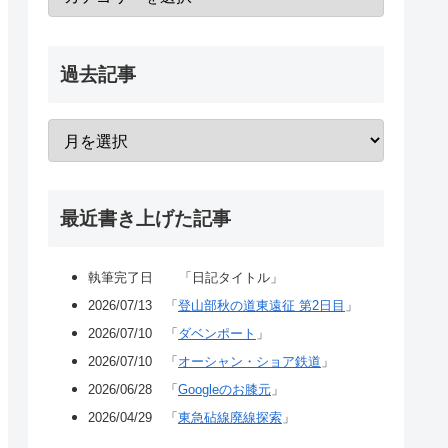
過去記事
最近書き上げた記事
執筆完了日 「日記タイトル」
2026/07/13 「
登山部秋の道東遠征 第2日目
」
2026/07/10 「
ダベンポート
」
2026/07/10 「
オーシャン・ショア鉄道
」
2026/06/28 「
Googleのお膝元
」
2026/04/29 「
東急砧線廃線探索
」