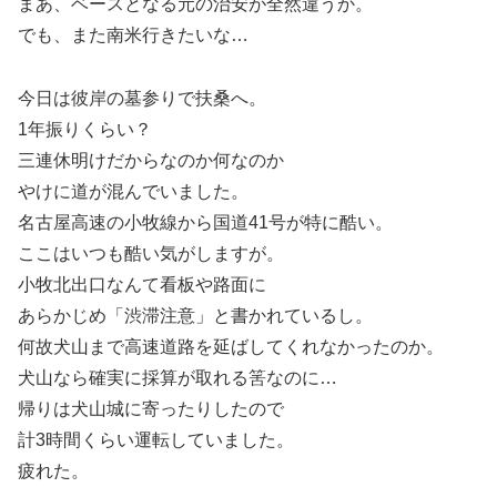
まあ、ベースとなる元の治安が全然違うか。
でも、また南米行きたいな…
今日は彼岸の墓参りで扶桑へ。
1年振りくらい？
三連休明けだからなのか何なのか
やけに道が混んでいました。
名古屋高速の小牧線から国道41号が特に酷い。
ここはいつも酷い気がしますが。
小牧北出口なんて看板や路面に
あらかじめ「渋滞注意」と書かれているし。
何故犬山まで高速道路を延ばしてくれなかったのか。
犬山なら確実に採算が取れる筈なのに…
帰りは犬山城に寄ったりしたので
計3時間くらい運転していました。
疲れた。