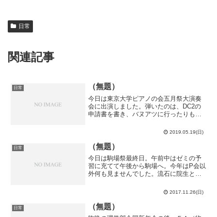
日常
関連記事
（無題）
日常
今日は東京大学ピアノの会五月祭大演奏
会に出演しました。弾いたのは、DC2の
申請書を書き、バヌアツに行ったりもし
ながら少しずつ練習を重ねてきた、スタ
ンチンスキー作曲 5つの前奏曲 第1曲ヴィ
2019.05.19(日)
エルヌ作曲 12の前奏曲 Op.36-7 「苦悩の
日...
（無題）
日常
今日は駒場祭最終日。午前中はゼミの予
習に充てて午後から駒場へ。今年はP会以
外何も見ませんでした。流石に院生とも
なると駒場祭のキラキラ度は辛い。皆と
ても素晴らしい演奏だった。演奏会後は
2017.11.26(日)
老害の謗りをものともせず打ち上げへ。
とは言え、1、2年生に...
（無題）
日常