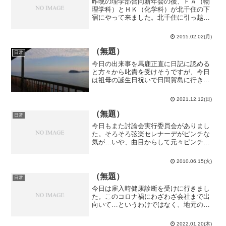
昨晩の理学部合同新年会の後、ＦＡ（物
理学科）とＨＫ（化学科）が北千住の下
宿にやって来ました。北千住に引っ越し
てから初めての訪問客です。仙川に居た
時は訪問客を拒む事が多かったですが、
2015.02.02(月)
北千住では割とウェルカムです。まあ、
理学部相手だからというの...
（無題）
日常
今日の出来事を馬鹿正直に日記に認める
と方々から叱責を受けそうですが、今日
は祖母の誕生日祝いで日間賀島に行きま
した。日間賀島にもかなり観光客が増え
ていて、日本一人口密度が高い島として
2021.12.12(日)
の活気が戻りつつあります。離島という
単語から想像される長閑さ...
（無題）
日常
今日もまた討論会実行委員会がありまし
た。そろそろ弦楽セレナーデがピンチな
気が…いや、曲目からして元々ピンチな
のですが。で、委員会では何故か僕を含
む４人が選ばれ、模擬討論をすること
2010.06.15(火)
に。模擬討論テーマ決定の際の多数決死
刑制度について：３人高等学...
（無題）
日常
今日は雇入時健康診断を受けに行きまし
た。このコロナ禍にわざわざ会社まで出
向いて…というわけではなく、地元の医
療機関で受けられます。半田市でも当然
受けられるのですが、予約が一杯で締切
2022.01.20(木)