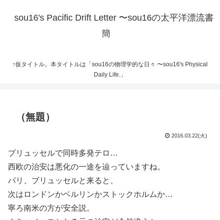
sou16's Pacific Drift Letter 〜sou16の太平洋漂流書
簡
↑仮タイトル。本タイトルは「sou16の物理学的な日々 〜sou16's Physical
Daily Life.」
（無題）
2016.03.22(火)
ブリュッセルで同時多発テロ…
西欧の治安は悪化の一途を辿っていますね。
パリ、ブリュッセルと来ると、
次はロンドンかベルリンかストックホルムか…
寧ろ南米の方が安全説。