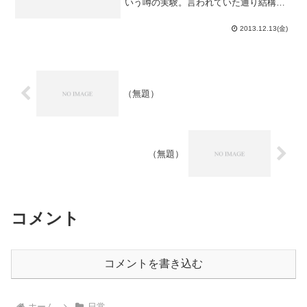
いう噂の実験。言われていた通り結構楽
だったのですが、平行電流に働くローレ
ンツ力の測定で1回目は思ったような結果
2013.12.13(金)
が出ず、再測定を行ってタイムロスした
ので実験の難易度に見合...
（無題）
（無題）
コメント
コメントを書き込む
ホーム
日常