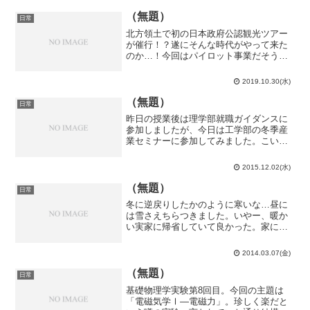
え、いよいよ新歓演奏会本番。演奏会だ
からと念の為スーツを着てい...
（無題）
日常
北方領土で初の日本政府公認観光ツアー
が催行！？遂にそんな時代がやって来た
のか…！今回はパイロット事業だそうで
すが、ここからどんどん、いや、程々に
拡大していって欲しいですね。ついでに
2019.10.30(水)
南鳥島でも観光ツアーを催行して欲し
い。御無沙汰していたベッセ...
（無題）
日常
昨日の授業後は理学部就職ガイダンスに
参加しましたが、今日は工学部の冬季産
業セミナーに参加してみました。こいつ
学部就職するのかと思われそうな勢いで
すが、連続してしまったのはあくまで偶
2015.12.02(水)
然です。どちらかというと、昨日はノリ
で行った感が割と…今日も...
（無題）
日常
冬に逆戻りしたかのように寒いな…昼に
は雪さえちらつきました。いやー、暖か
い実家に帰省していて良かった。家にあ
ったパソコンが故障しました。1年ちょっ
と前にも故障していた気が…ブラウザが
2014.03.07(金)
立ち上がらない、電源を落とそうとする
とフリーズする等々。パ...
（無題）
日常
基礎物理学実験第8回目。今回の主題は
「電磁気学Ⅰ―電磁力」。珍しく楽だと