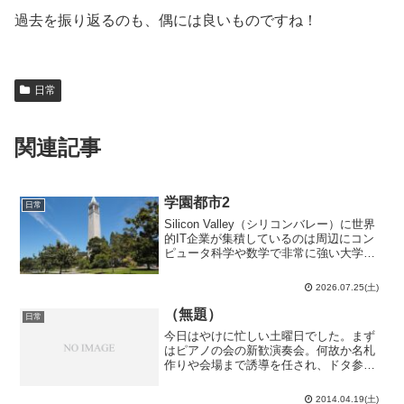
過去を振り返るのも、偶には良いものですね！
日常
関連記事
学園都市2
日常
Silicon Valley（シリコンバレー）に世界
的IT企業が集積しているのは周辺にコン
ピュータ科学や数学で非常に強い大学が
あってそこの卒業生が技術革新を引っ張
る原動力となっているからです。その1つ
2026.07.25(土)
は勿論、2ヶ月前に訪れたStanford...
（無題）
日常
今日はやけに忙しい土曜日でした。まず
はピアノの会の新歓演奏会。何故か名札
作りや会場まで誘導を任され、ドタ参し
た人の名札作りに追われる。何故コンパ
委員に任されるんだ…何とか雑務を終
2014.04.19(土)