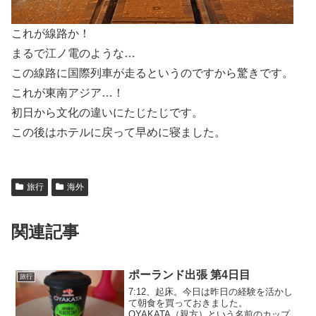
これが線路か！
まるで江ノ電のような…
この線路に国際列車が走るというのですから驚きです。
これが東南アジア…！
初日から文化の違いにたじたじです。
この後はホテルに戻って早めに寝ました。
旅行
海外
関連記事
ポーランド出張 第4日目
旅行
7:12、起床。今日は昨日の経験を活かし
て朝食を買っておきました。
OYAKATA（親方）という名前のカップ焼