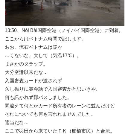
13:50、Nôi Bài国際空港（ノイバイ国際空港）に到着。
ここからはベトナム時間で記します。
おお、流石ベトナムは暖か
…くないな、大して（気温17℃）。
まさかのタラップ。
大分空港以来だな…
入国審査カードが渡されず
久し振りに英会話で入国審査かと思いきや、
何も訊かれず顔パスしました。
間違えて何とかカード所有者のレーンに並んだけど
それについても何も言われませんでした。
適当だな…
ここで羽田から来ていたＴＫ（船橋市民）と合流。