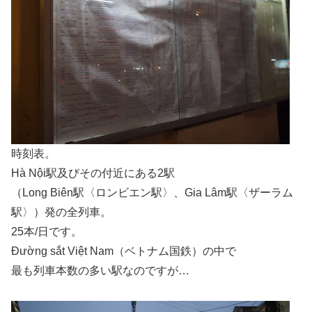
時刻表。
Hà Nội駅及びその付近にある2駅
（Long Biên駅〈ロンビエン駅〉、Gia Lâm駅〈ザーラム
駅〉）発の全列車。
25本/日です。
Đường sắt Việt Nam（ベトナム国鉄）の中で
最も列車本数の多い駅なのですが…