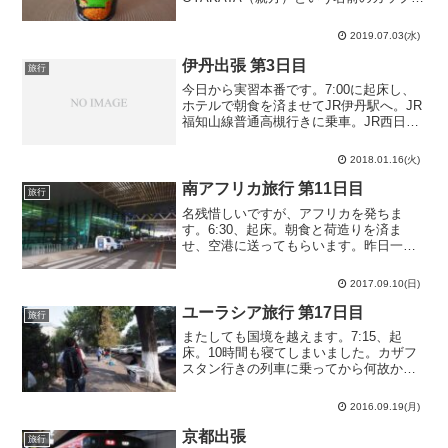
きそばです。スタバみたいな蓋になって
いて本場日本の物よりも湯切りしやすく
2019.07.03(水)
なっています。味は若干の甘酸っぱいで
す。これがポーランド人の...
伊丹出張 第3日目
旅行
今日から実習本番です。7:00に起床し、
ホテルで朝食を済ませてJR伊丹駅へ。JR
福知山線普通高槻行きに乗車。JR西日本
の普通列車は半分くらい大阪駅を通り越
すから一瞬どっち方面なのか分からなく
2018.01.16(火)
なるな…上野東京ラインが開通してから
はJR東日本も...
南アフリカ旅行 第11日目
旅行
名残惜しいですが、アフリカを発ちま
す。6:30、起床。朝食と荷造りを済ま
せ、空港に送ってもらいます。昨日一昨
日は快晴でしたが、今日は曇天です。今
回の旅行は色々と運が良かったな…King
2017.09.10(日)
Shaka国際空港（キング・シャカ国際空
港）に到着。車...
ユーラシア旅行 第17日目
旅行
またしても国境を越えます。7:15、起
床。10時間も寝てしまいました。カザフ
スタン行きの列車に乗ってから何故か半
田の夢ばかり見るな…14年前にタイムス
リップしているからだろうか。近くの食
2016.09.19(月)
堂で朝食を取ってからチェックアウトし
ます。露天商が並ぶ...
京都出張
旅行