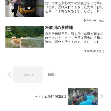
短いですが京都大での滞在は今日で終わ
りです。受け入れて下さった先輩にお礼
を言って京都を発ちます。しかし、折角
大学院最後の出張なのですから出張つい
での観光もしておきたいところです。と
2022.03.11(金)
いうことで、京阪電車の一日乗車券を買
って出町柳駅から特急淀屋...
板取川の景勝地
旅行
自宅待機86日目。県を跨ぐ移動が解禁さ
れたということで、今日は西春の祖母を
連れて県外へ行ってみることにしまし
た。東海北陸自動車道を走ってやって来
たのは岐阜県の旧・洞戸村。85日振りの
2020.06.20(土)
県外に感慨も一入です。距離的には奥三
河とそんなに変わりませ...
（無題）
ベトナム旅行 第2日目