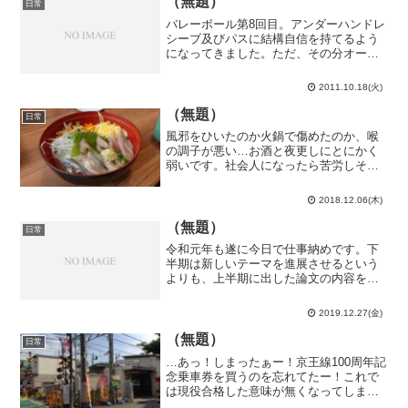
（無題）
日常
バレーボール第8回目。アンダーハンドレ
シーブ及びパスに結構自信を持てるよう
になってきました。ただ、その分オーバ
ーハンドパスが疎かになっていますが…
正直な所、実はスパイクよりもトスの方
2011.10.18(火)
が難しいんじゃないか？…まぁ、僕はど
ちらも満足に出来ません...
（無題）
日常
風邪をひいたのか火鍋で傷めたのか、喉
の調子が悪い…お酒と夜更しにとにかく
弱いです。社会人になったら苦労しそう
だな…3日前に横山さんから急に「CosPA
と同じ内容で良いから発表しろ」とメー
2018.12.06(木)
ルが来て、今日は柏キャンパスで開かれ
る研究会に参加して...
（無題）
日常
令和元年も遂に今日で仕事納めです。下
半期は新しいテーマを進展させるという
よりも、上半期に出した論文の内容をひ
たすら対外的に発表していく感じだった
な…それはそれで重要なことだし、新し
2019.12.27(金)
いテーマについても遅いながらも着実に
進んではいる…と思いたい...
（無題）
日常
…あっ！しまったぁー！京王線100周年記
念乗車券を買うのを忘れてたー！これで
は現役合格した意味が無くなってしま
う！急いで買いに行かなくては！仙川駅