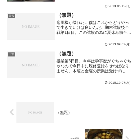
は完売！？何という事だ…まぁ、1駅
2013.05.12(日)
1,000枚の限定販売で発売（4/14）からほ
ぼ1ヶ月経って...
（無題）
日常
扇風機が壊れた…僕はこれからどうやっ
て生きていけば良いんだ…期末試験後半
戦第1日目。この試験の為に夏休み前半の
間ノート2冊を使い切るくらいは勉強しま
した。この試験が終わったらあの子に告
2013.09.02(月)
（ｒｙ第1教科目は数学ⅠＡ。幾ら勉強し
ても超えられない壁...
（無題）
日常
授業第3日目。今年は学事歴がぐちゃぐち
ゃなので今日中に履修登録をせねばなり
ません。木曜と金曜の授業は受けずに決
めるのか…第1時限目は宇宙物質科学。こ
れは地球惑星物理学科の授業です。地物
2015.10.07(水)
はこんなところ（理学部1号館7階）でい
つも授業を受けてい...
（無題）